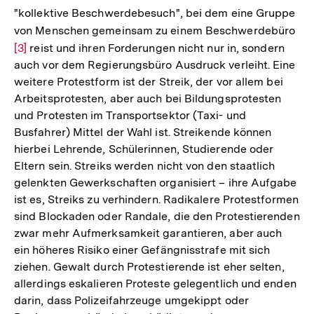
"kollektive Beschwerdebesuch", bei dem eine Gruppe
von Menschen gemeinsam zu einem Beschwerdebüro
Zur
[3]
reist und ihren Forderungen nicht nur in, sondern
Auf
auch vor dem Regierungsbüro Ausdruck verleiht. Eine
der
weitere Protestform ist der Streik, der vor allem bei
Fuß
Arbeitsprotesten, aber auch bei Bildungsprotesten
und Protesten im Transportsektor (Taxi- und
Busfahrer) Mittel der Wahl ist. Streikende können
hierbei Lehrende, Schülerinnen, Studierende oder
Eltern sein. Streiks werden nicht von den staatlich
gelenkten Gewerkschaften organisiert – ihre Aufgabe
ist es, Streiks zu verhindern. Radikalere Protestformen
sind Blockaden oder Randale, die den Protestierenden
zwar mehr Aufmerksamkeit garantieren, aber auch
ein höheres Risiko einer Gefängnisstrafe mit sich
ziehen. Gewalt durch Protestierende ist eher selten,
allerdings eskalieren Proteste gelegentlich und enden
darin, dass Polizeifahrzeuge umgekippt oder