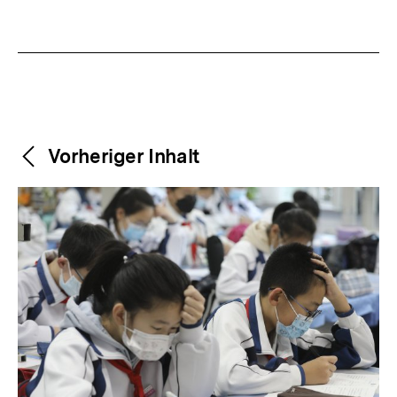
Weitere
Content-
Vorheriger Inhalt
Navigation
Inhalte