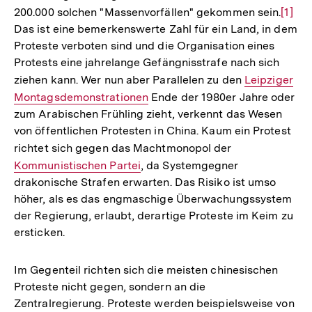
200.000 solchen "Massenvorfällen" gekommen sein.
Zur
[1]
Das ist eine bemerkenswerte Zahl für ein Land, in dem
Auflö
Proteste verboten sind und die Organisation eines
der
Protests eine jahrelange Gefängnisstrafe nach sich
Fußno
ziehen kann. Wer nun aber Parallelen zu den
Interner
Leipziger
Montagsdemonstrationen
Ende der 1980er Jahre oder
Link:
zum Arabischen Frühling zieht, verkennt das Wesen
von öffentlichen Protesten in China. Kaum ein Protest
richtet sich gegen das Machtmonopol der
Interner
Kommunistischen Partei
, da Systemgegner
Link:
drakonische Strafen erwarten. Das Risiko ist umso
höher, als es das engmaschige Überwachungssystem
der Regierung, erlaubt, derartige Proteste im Keim zu
ersticken.
Im Gegenteil richten sich die meisten chinesischen
Proteste nicht gegen, sondern an die
Zentralregierung. Proteste werden beispielsweise von