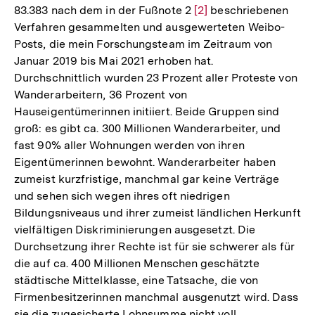
83.383 nach dem in der Fußnote 2
Zur
[2]
beschriebenen
Verfahren gesammelten und ausgewerteten Weibo-
Auflösung
Posts, die mein Forschungsteam im Zeitraum von
der
Januar 2019 bis Mai 2021 erhoben hat.
Fußnote
Durchschnittlich wurden 23 Prozent aller Proteste von
Wanderarbeitern, 36 Prozent von
Hauseigentümerinnen initiiert. Beide Gruppen sind
groß: es gibt ca. 300 Millionen Wanderarbeiter, und
fast 90% aller Wohnungen werden von ihren
Eigentümerinnen bewohnt. Wanderarbeiter haben
zumeist kurzfristige, manchmal gar keine Verträge
und sehen sich wegen ihres oft niedrigen
Bildungsniveaus und ihrer zumeist ländlichen Herkunft
vielfältigen Diskriminierungen ausgesetzt. Die
Durchsetzung ihrer Rechte ist für sie schwerer als für
die auf ca. 400 Millionen Menschen geschätzte
städtische Mittelklasse, eine Tatsache, die von
Firmenbesitzerinnen manchmal ausgenutzt wird. Dass
sie die zugesicherte Lohnsumme nicht voll