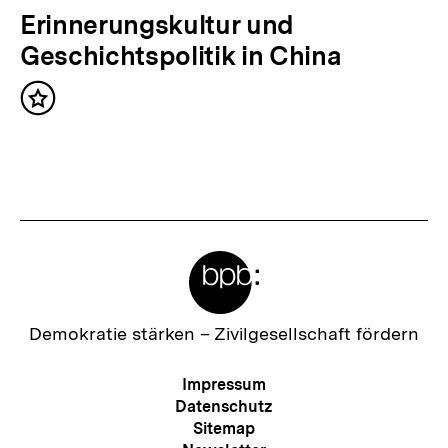
a
N
Erinnerungskultur und
l
ä
Geschichtspolitik in China
t
c
:
Inhalt
h
merken
s
t
e
r
Meta-
I
Links
n
h
Zur
Demokratie stärken –
Zivilgesellschaft fördern
Startseite
a
der
Meta-
Impressum
l
bpb
Navigation
Datenschutz
t
Sitemap