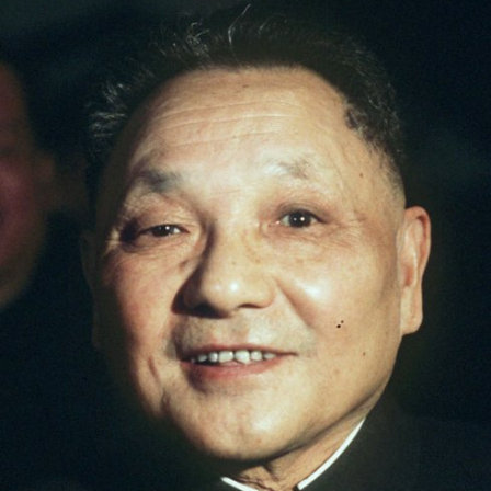
In
Lightbox
öffnen