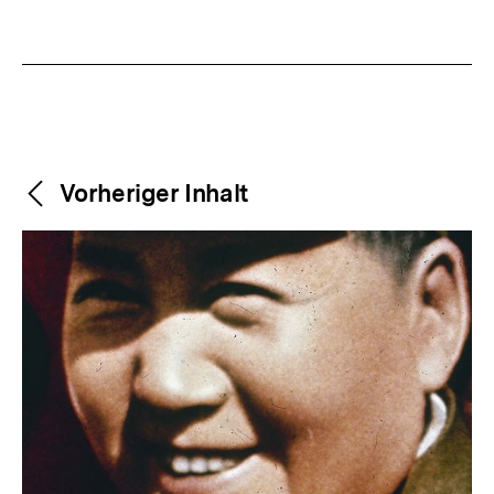
Weitere
Content-
Vorheriger Inhalt
Navigation
Inhalte