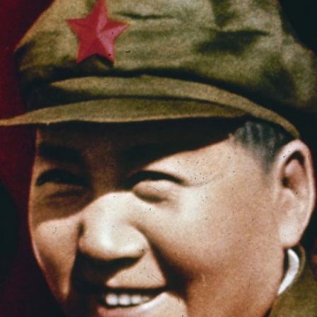
In
Lightbox
öffnen