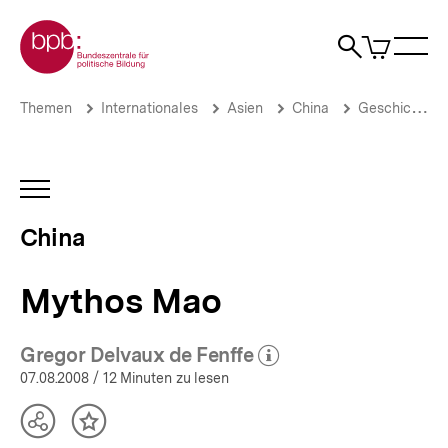
Direkt
Zur Startseite der bpb
zum
0
Artikel
Sho
Seiteninhalt
im
Naviga
Suche
springen
War
öffne
öffnen
öff
Pfadnavigation
Mythos
Brotkrümelnavigation
Themen
Internationales
Asien
China
Geschichte
Mao
|
China
|
INHALTSNAVIGATION
bpb.de
ÖFFNEN
China
Mythos Mao
Gregor Delvaux de Fenffe
(Mehr zum Autor)
öffnen
07.08.2008
/ 12 Minuten zu lesen
Teilen
Inhalt