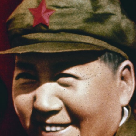
In
Lightbox
öffnen