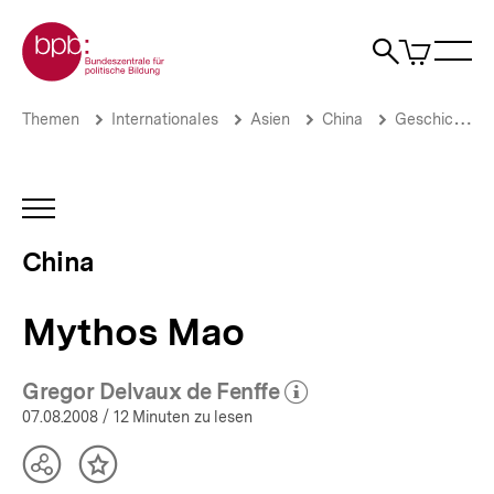
Direkt
Zur Startseite der bpb
zum
0
Artikel
Sho
Seiteninhalt
im
Naviga
Suche
springen
War
öffne
öffnen
öff
Pfadnavigation
Mythos
Brotkrümelnavigation
Themen
Internationales
Asien
China
Geschichte
Mao
|
China
|
INHALTSNAVIGATION
bpb.de
ÖFFNEN
China
Mythos Mao
Gregor Delvaux de Fenffe
(Mehr zum Autor)
öffnen
07.08.2008
/ 12 Minuten zu lesen
Teilen
Inhalt