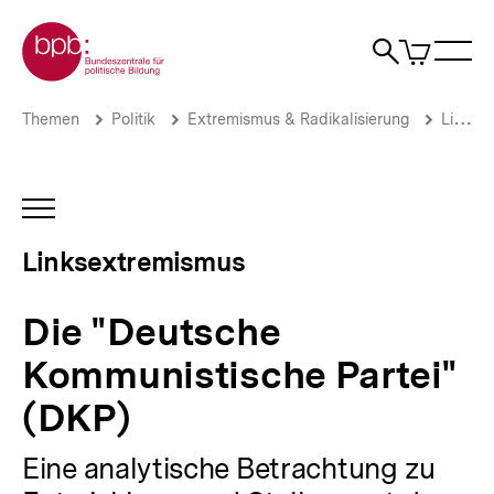
Direkt
Zur Startseite der bpb
zum
0
Artikel
Sho
Seiteninhalt
im
Naviga
Suche
springen
War
öffne
öffnen
öff
Pfadnavigation
Die
Brotkrümelnavigation
Themen
Politik
Extremismus & Radikalisierung
Linksextremismus
"Deutsche
Kommunistische
Partei"
(DKP)
INHALTSNAVIGATION
|
ÖFFNEN
Linksextremismus
Linksextremismus
|
bpb.de
Die "Deutsche
Kommunistische Partei"
(DKP)
Eine analytische Betrachtung zu