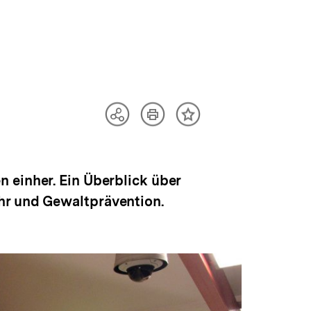
Artikel
Teilen
Inhalt
drucken
Optionen
merken
anzeigen
 einher. Ein Überblick über
hr und Gewaltprävention.