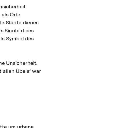
nsicherheit.
 als Orte
e Städte dienen
ls Sinnbild des
als Symbol des
ane Unsicherheit.
 allen Übels‘ war
atte um urbane