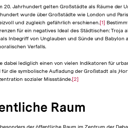
em 20. Jahrhundert gelten Großstädte als Räume der U
hrhundert wurde über Großstädte wie London und Paris
eizvoll und zugleich gefährlich erschienen.
Zur
[1]
Bestimmt
renzen für ein negatives Ideal des Städtischen: Troja a
Auflösung
als Inbegriff von Unglauben und Sünde und Babylon 
der
oralischen Verfalls.
Fußnote
te dabei lediglich einen von vielen Indikatoren für urb
ür die symbolische Aufladung der Großstadt als ‚Hort
zentration sozialer Missstände.
Zur
[2]
Auflösung
der
fentliche Raum
Fußnote
 besonders der öffentliche Raum im Zentrum der Deb