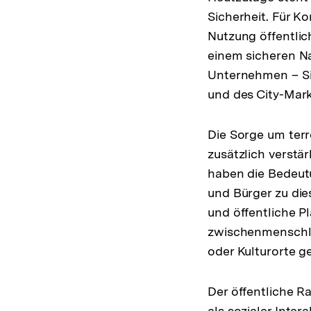
Sicherheit. Für K
Nutzung öffentlic
einem sicheren Na
Unternehmen – Si
und des City-Mar
Die Sorge um ter
zusätzlich verst
haben die Bedeutu
und Bürger zu die
und öffentliche P
zwischenmenschli
oder Kulturorte g
Der öffentliche R
als sozialer Inte