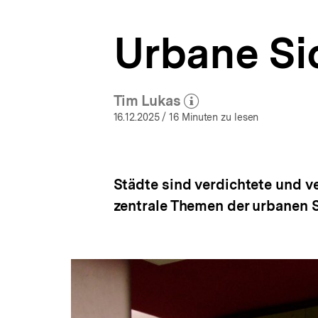
a
t
Urbane Si
i
o
n
Tim Lukas
(Mehr zum Autor)
öffnen
16.12.2025
/ 16 Minuten zu lesen
Städte sind verdichtete und v
zentrale Themen der urbanen 