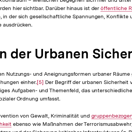
en hier sichtbar. Darüber hinaus ist der
Interner
öffentliche
in der sich gesellschaftliche Spannungen, Konflikte 
Link:
e ausdrücken.
 der Urbanen Sicher
hen Nutzungs- und Aneignungsformen urbaner Räume 
ohungen einher.
Zur
[5]
Der Begriff der urbanen Sicherheit 
htiges Aufgaben- und Themenfeld, das unterschiedlich
Auflösung
ozialer Ordnung umfasst.
der
Fußnote
ävention von Gewalt, Kriminalität und
Interner
gruppenbezoge
hkeit
ebenso wie Maßnahmen der Terrorismusabwehr,
Link: