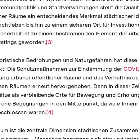
ommunalpolitik und Stadtverwaltungen stellt die Quali
her Räume ein entscheidendes Merkmal städtischer Ide
chtleben bis hin zu einem sicheren Ort für Investitio
cherheit ist zu einem bestimmenden Element der ur
ketings geworden.
Zur
[3]
Auflösung
der
roristische Bedrohungen und Naturgefahren hat diese
Fußnote
ärkt. Die Schutzmaßnahmen zur Eindämmung der
Intern
COVID
ng urbaner öffentlicher Räume und das Verhältnis de
Link:
sen Räumen erneut hervorgehoben. Denn in dieser Zei
lätze als verbleibende Orte für Bewegung und Erholun
che Begegnungen in den Mittelpunkt, da viele Innen
eschlossen waren.
Zur
[4]
Auflösung
der
aum ist die zentrale Dimension städtischen Zusammenl
Fußnote
raktionsraum – Menschen begegnen sich hier und unter