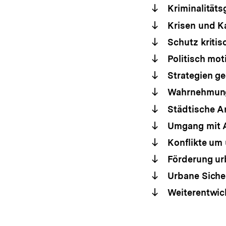
Kriminalitäts
Krisen und Ka
Schutz kritisc
Politisch mo
Strategien ge
Wahrnehmung 
Städtische A
Umgang mit 
Konflikte um 
Förderung ur
Urbane Siche
Weiterentwick