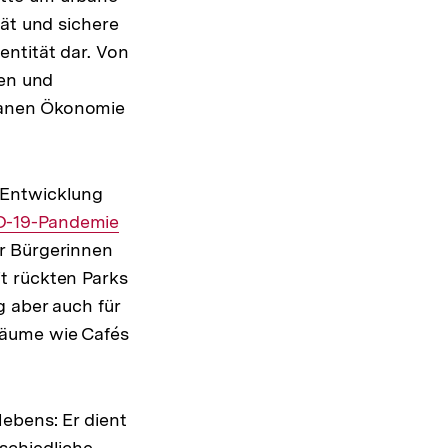
tät und sichere
ntität dar. Von
nen und
banen Ökonomie
 Entwicklung
er
-19-Pandemie
r Bürgerinnen
t rückten Parks
g aber auch für
räume wie Cafés
ebens: Er dient
schiedliche