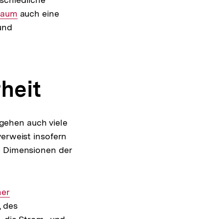
 Raum
auch eine
und
heit
gehen auch viele
verweist insofern
e Dimensionen der
ner
 des