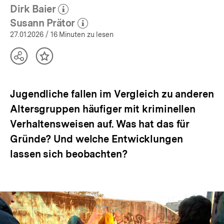
Dirk Baier
(Mehr zum Autor)
öffnen
Susann Prätor
(Mehr zum Autor)
öffnen
27.01.2026
/ 16 Minuten zu lesen
Teilen
Inhalt
Optionen
merken
anzeigen
Jugendliche fallen im Vergleich zu anderen
Altersgruppen häufiger mit kriminellen
Verhaltensweisen auf. Was hat das für
Gründe? Und welche Entwicklungen
lassen sich beobachten?