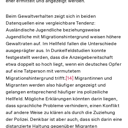
eher ermittelt und angezeigt werden.
Beim Gewaltverhalten zeigt sich in beiden
Datenquellen eine vergleichbare Tendenz:
Ausländische Jugendliche beziehungsweise
Jugendliche mit Migrationshintergrund weisen höhere
Gewaltraten auf. Im Hellfeld fallen die Unterschiede
ausgeprägter aus. In Dunkelfeldstudien konnte
festgestellt werden, dass die Anzeigebereitschaft
etwa doppelt so hoch liegt, wenn ein deutsches Opfer
auf eine Tatperson mit vermutetem
Migrationshintergrund trifft.
Zur
[14]
Migrantinnen und
Migranten werden also häufiger angezeigt und
Auflösung
gelangen entsprechend häufiger ins polizeiliche
der
Hellfeld. Mögliche Erklärungen könnten darin liegen,
Fußnote
dass sprachliche Probleme verhindern, einen Konflikt
auf andere Weise zu klären als durch die Zuziehung
der Polizei. Denkbar ist aber auch, dass sich darin eine
distanzierte Haltung gegenüber Migranten