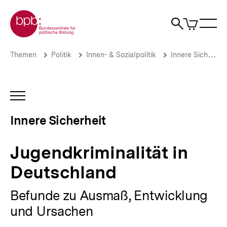
Direkt
Zur Startseite der bpb
zum
0
Artikel
Sho
Seiteninhalt
im
Naviga
Suche
springen
War
öffne
öffnen
öff
Pfadnavigation
Jugendkriminalität
Brotkrümelnavigation
Themen
Politik
Innen- & Sozialpolitik
Innere Sicherheit
in
Deutschland
|
Innere
INHALTSNAVIGATION
Sicherheit
ÖFFNEN
|
Innere Sicherheit
bpb.de
Jugendkriminalität in
Deutschland
Befunde zu Ausmaß, Entwicklung
und Ursachen