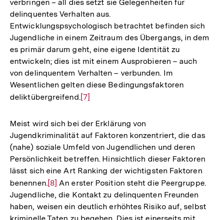
verbringen – all dies setzt sie Gelegenheiten für
delinquentes Verhalten aus.
Entwicklungspsychologisch betrachtet befinden sich
Jugendliche in einem Zeitraum des Übergangs, in dem
es primär darum geht, eine eigene Identität zu
entwickeln; dies ist mit einem Ausprobieren – auch
von delinquentem Verhalten – verbunden. Im
Wesentlichen gelten diese Bedingungsfaktoren
deliktübergreifend.
Zur
[7]
Auflösung
der
Meist wird sich bei der Erklärung von
Fußnote
Jugendkriminalität auf Faktoren konzentriert, die das
(nahe) soziale Umfeld von Jugendlichen und deren
Persönlichkeit betreffen. Hinsichtlich dieser Faktoren
lässt sich eine Art Ranking der wichtigsten Faktoren
benennen.
Zur
[8]
An erster Position steht die Peergruppe.
Jugendliche, die Kontakt zu delinquenten Freunden
Auflösung
haben, weisen ein deutlich erhöhtes Risiko auf, selbst
der
kriminelle Taten zu begehen. Dies ist einerseits mit
Fußnote