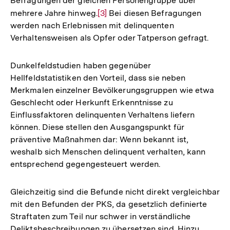
Befragungen der gleichen Personengruppe über
mehrere Jahre hinweg.
Zur
[3]
Bei diesen Befragungen
werden nach Erlebnissen mit delinquenten
Auflösung
Verhaltensweisen als Opfer oder Tatperson gefragt.
der
Fußnote
Dunkelfeldstudien haben gegenüber
Hellfeldstatistiken den Vorteil, dass sie neben
Merkmalen einzelner Bevölkerungsgruppen wie etwa
Geschlecht oder Herkunft Erkenntnisse zu
Einflussfaktoren delinquenten Verhaltens liefern
können. Diese stellen den Ausgangspunkt für
präventive Maßnahmen dar: Wenn bekannt ist,
weshalb sich Menschen delinquent verhalten, kann
entsprechend gegengesteuert werden.
Gleichzeitig sind die Befunde nicht direkt vergleichbar
mit den Befunden der PKS, da gesetzlich definierte
Straftaten zum Teil nur schwer in verständliche
Deliktsbeschreibungen zu übersetzen sind. Hinzu