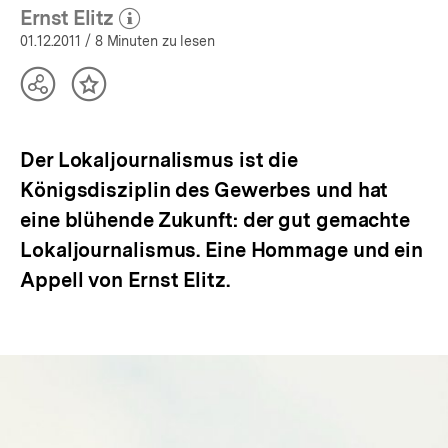
Ernst Elitz
(Mehr zum Autor)
öffnen
01.12.2011
/ 8 Minuten zu lesen
Teilen
Inhalt
Optionen
merken
anzeigen
Der Lokaljournalismus ist die
Königsdisziplin des Gewerbes und hat
eine blühende Zukunft: der gut gemachte
Lokaljournalismus. Eine Hommage und ein
Appell von Ernst Elitz.