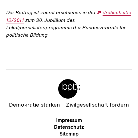
Der Beitrag ist zuerst erschienen in der
Externer
drehscheibe
12/2011
zum 30. Jubiläum des
Link:
Lokaljournalistenprogramms der Bundeszentrale für
politische Bildung
Fussnoten
Meta-
Links
Zur
Demokratie stärken –
Zivilgesellschaft fördern
Startseite
der
Meta-
Impressum
bpb
Navigation
Datenschutz
Sitemap