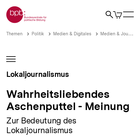
Direkt
Zur Startseite der bpb
zum
0
Artikel
Sho
Seiteninhalt
im
Naviga
Suche
springen
War
öffne
öffnen
öff
Pfadnavigation
Wahrheitsliebendes
Brotkrümelnavigation
Themen
Politik
Medien & Digitales
Medien & Journalismus
Aschenputtel
-
Meinung
|
INHALTSNAVIGATION
Lokaljournalismus
ÖFFNEN
|
Lokaljournalismus
bpb.de
Wahrheitsliebendes
Aschenputtel - Meinung
Zur Bedeutung des
Lokaljournalismus