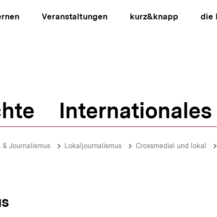
ernen
Veranstaltungen
kurz&knapp
die
hte
Internationales
ion
 & Journalismus
Lokaljournalismus
Crossmedial und lokal
us