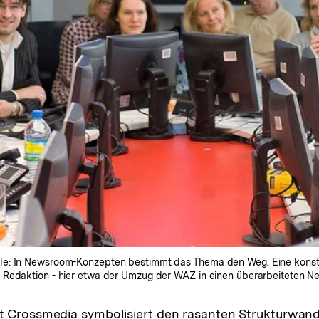
le: In Newsroom-Konzepten bestimmt das Thema den Weg. Eine konstan
 Redaktion - hier etwa der Umzug der WAZ in einen überarbeiteten 
t Crossmedia symbolisiert den rasanten Strukturwand