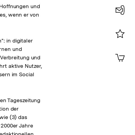
, Hoffnungen und
es, wenn er von
Konta
0
 in digitaler
Merklist
ernen und
ansehen
0
Artik
n Verbreitung und
im
rt aktive Nutzer,
Shop-
Warenko
sern im Social
ansehen
llen Tageszeitung
tion der
wie (3) das
 2000er Jahre
redaktionellen