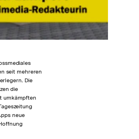
rossmediales
hen seit mehreren
rlegern. Die
tzen die
art umkämpften
 Tageszeitung
Apps neue
 Hoffnung