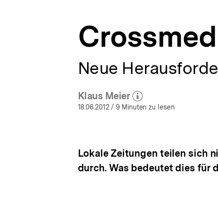
a
t
Crossmedi
i
o
n
Neue Herausforde
Klaus Meier
(Mehr zum Autor)
öffnen
18.06.2012
/ 9 Minuten zu lesen
Lokale Zeitungen teilen sich n
durch. Was bedeutet dies für 