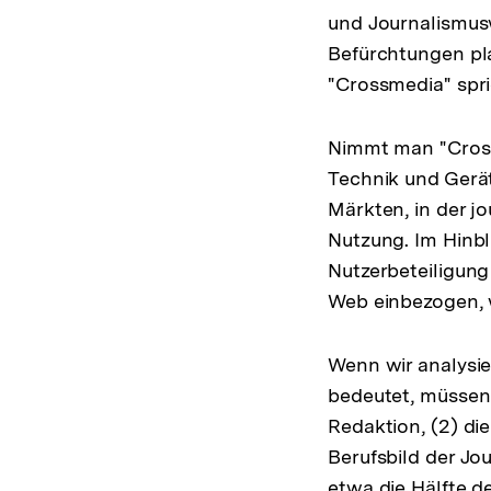
und Journalismusw
Befürchtungen pla
"Crossmedia" spri
Nimmt man "Crossm
Technik und Gerä
Märkten, in der j
Nutzung. Im Hinbl
Nutzerbeteiligung
Web einbezogen, 
Wenn wir analysier
bedeutet, müssen 
Redaktion, (2) di
Berufsbild der Jo
etwa die Hälfte d