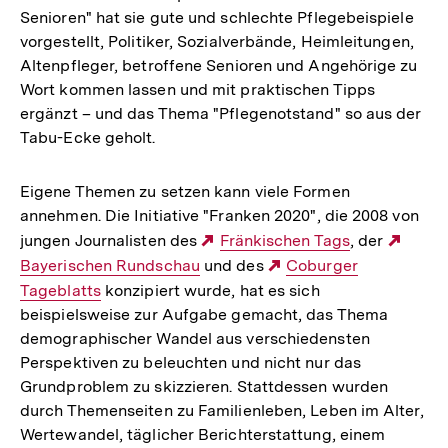
Senioren" hat sie gute und schlechte Pflegebeispiele
vorgestellt, Politiker, Sozialverbände, Heimleitungen,
Altenpfleger, betroffene Senioren und Angehörige zu
Wort kommen lassen und mit praktischen Tipps
ergänzt – und das Thema "Pflegenotstand" so aus der
Tabu-Ecke geholt.
Eigene Themen zu setzen kann viele Formen
annehmen. Die Initiative "Franken 2020", die 2008 von
jungen Journalisten des
Externer
Fränkischen Tags
, der
Exter
Bayerischen Rundschau
und des
Link:
Externer
Coburger
Link:
Tageblatts
konzipiert wurde, hat es sich
Link:
beispielsweise zur Aufgabe gemacht, das Thema
demographischer Wandel aus verschiedensten
Perspektiven zu beleuchten und nicht nur das
Grundproblem zu skizzieren. Stattdessen wurden
durch Themenseiten zu Familienleben, Leben im Alter,
Wertewandel, täglicher Berichterstattung, einem