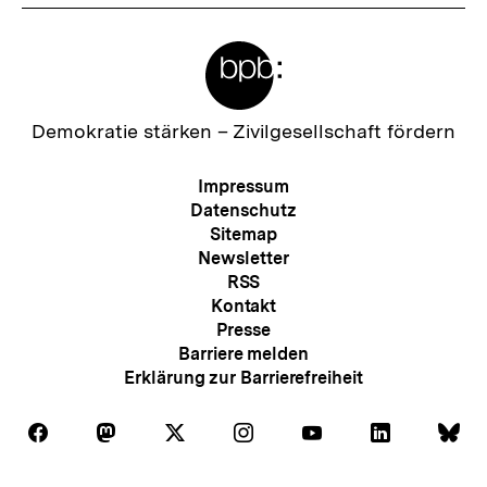
Meta-
Links
Zur
Demokratie stärken –
Zivilgesellschaft fördern
Startseite
der
Meta-
Impressum
bpb
Navigation
Datenschutz
Sitemap
Newsletter
RSS
Kontakt
Presse
Barriere melden
Erklärung zur Barrierefreiheit
Auf
Auf
Auf
Auf
Auf
Auf
Au
Folgen
Folgen
Folgen
Folgen
Folgen
Folgen
Fol
Facebook
Mastodon
X
Instagram
Youtube
LinkedIn
Bl
Sie
Sie
Sie
Sie
Sie
Sie
Sie
Zum