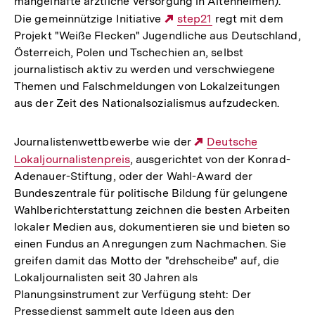
mangelhafte ärztliche Versorgung in Altenheimen).
Die gemeinnützige Initiative
Externer
step21
regt mit dem
Projekt "Weiße Flecken" Jugendliche aus Deutschland,
Link:
Österreich, Polen und Tschechien an, selbst
journalistisch aktiv zu werden und verschwiegene
Themen und Falschmeldungen von Lokalzeitungen
aus der Zeit des Nationalsozialismus aufzudecken.
Journalistenwettbewerbe wie der
Externer
Deutsche
Lokaljournalistenpreis
, ausgerichtet von der Konrad-
Link:
Adenauer-Stiftung, oder der Wahl-Award der
Bundeszentrale für politische Bildung für gelungene
Wahlberichterstattung zeichnen die besten Arbeiten
lokaler Medien aus, dokumentieren sie und bieten so
einen Fundus an Anregungen zum Nachmachen. Sie
greifen damit das Motto der "drehscheibe" auf, die
Lokaljournalisten seit 30 Jahren als
Planungsinstrument zur Verfügung steht: Der
Pressedienst sammelt gute Ideen aus den