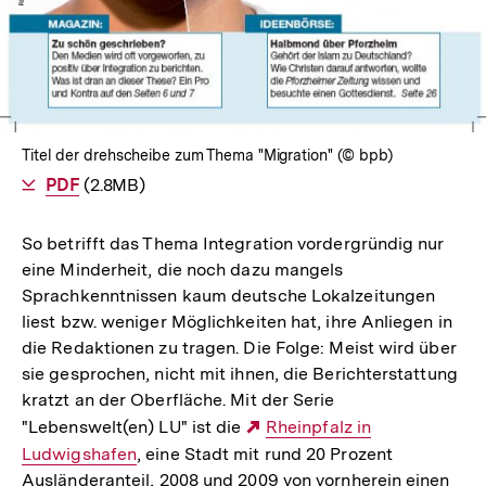
Titel der drehscheibe zum Thema "Migration" (© bpb)
Als
PDF
herunterladen
(2.8MB)
So betrifft das Thema Integration vordergründig nur
eine Minderheit, die noch dazu mangels
Sprachkenntnissen kaum deutsche Lokalzeitungen
liest bzw. weniger Möglichkeiten hat, ihre Anliegen in
die Redaktionen zu tragen. Die Folge: Meist wird über
sie gesprochen, nicht mit ihnen, die Berichterstattung
kratzt an der Oberfläche. Mit der Serie
"Lebenswelt(en) LU" ist die
Externer
Rheinpfalz in
Ludwigshafen
, eine Stadt mit rund 20 Prozent
Link:
Ausländeranteil, 2008 und 2009 von vornherein einen