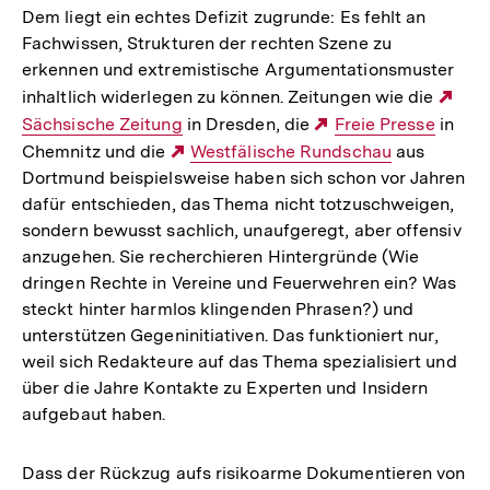
Dem liegt ein echtes Defizit zugrunde: Es fehlt an
Fachwissen, Strukturen der rechten Szene zu
erkennen und extremistische Argumentationsmuster
inhaltlich widerlegen zu können. Zeitungen wie die
Ext
Sächsische Zeitung
in Dresden, die
Externer
Freie Presse
in
Link
Chemnitz und die
Externer
Westfälische Rundschau
Link:
aus
Dortmund beispielsweise haben sich schon vor Jahren
Link:
dafür entschieden, das Thema nicht totzuschweigen,
sondern bewusst sachlich, unaufgeregt, aber offensiv
anzugehen. Sie recherchieren Hintergründe (Wie
dringen Rechte in Vereine und Feuerwehren ein? Was
steckt hinter harmlos klingenden Phrasen?) und
unterstützen Gegeninitiativen. Das funktioniert nur,
weil sich Redakteure auf das Thema spezialisiert und
über die Jahre Kontakte zu Experten und Insidern
aufgebaut haben.
Dass der Rückzug aufs risikoarme Dokumentieren von