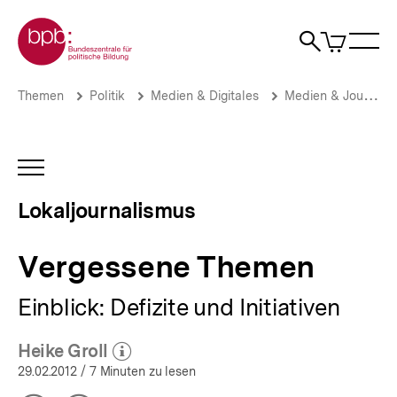
Direkt
Zur Startseite der bpb
zum
0
Artikel
Sho
Seiteninhalt
im
Naviga
Suche
springen
War
öffne
öffnen
öff
Pfadnavigation
Vergessene
Brotkrümelnavigation
Themen
Politik
Medien & Digitales
Medien & Journalismus
Themen
|
Lokaljournalismus
|
INHALTSNAVIGATION
bpb.de
ÖFFNEN
Lokaljournalismus
Vergessene Themen
Einblick: Defizite und Initiativen
Heike Groll
(Mehr zum Autor)
öffnen
29.02.2012
/ 7 Minuten zu lesen