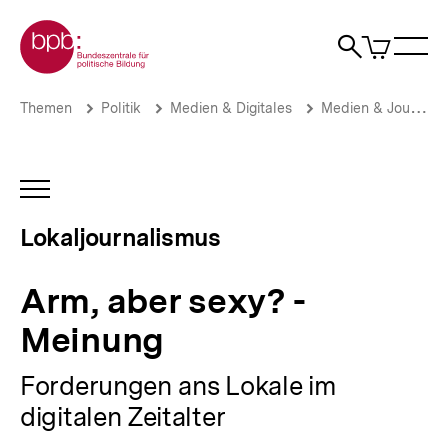
Direkt
Zur Startseite der bpb
zum
0
Artikel
Sho
Seiteninhalt
im
Naviga
Suche
springen
War
öffne
öffnen
öff
Pfadnavigation
Arm,
Brotkrümelnavigation
Themen
Politik
Medien & Digitales
Medien & Journalismus
aber
sexy?
-
Meinung
INHALTSNAVIGATION
|
ÖFFNEN
Lokaljournalismus
Lokaljournalismus
|
bpb.de
Arm, aber sexy? -
Meinung
Forderungen ans Lokale im
digitalen Zeitalter