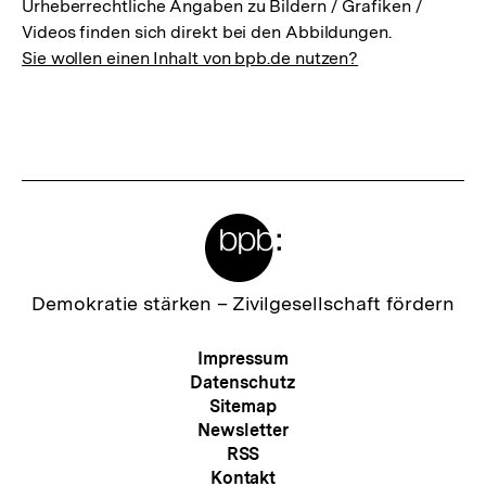
Urheberrechtliche Angaben zu Bildern / Grafiken /
Videos finden sich direkt bei den Abbildungen.
Sie wollen einen Inhalt von bpb.de nutzen?
Meta-
Links
Zur
Demokratie stärken –
Zivilgesellschaft fördern
Startseite
der
Meta-
Impressum
bpb
Navigation
Datenschutz
Sitemap
Newsletter
RSS
Kontakt