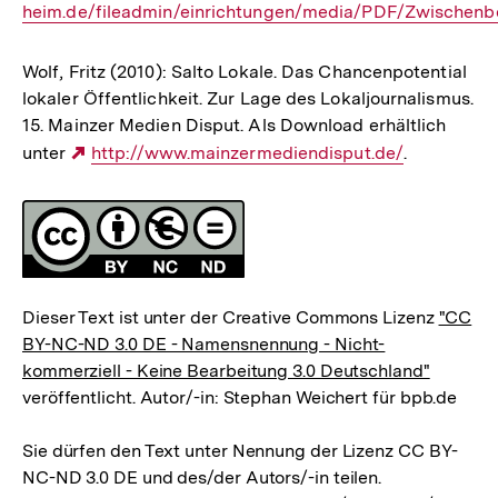
heim.de/fileadmin/einrichtungen/media/PDF/Zwischenb
Link:
Wolf, Fritz (2010): Salto Lokale. Das Chancenpotential
lokaler Öffentlichkeit. Zur Lage des Lokaljournalismus.
15. Mainzer Medien Disput. Als Download erhältlich
unter
Externer
http://www.mainzermediendisput.de/
.
Link:
Fussnoten
Lizenz
Dieser Text ist unter der Creative Commons Lizenz
"CC
BY-NC-ND 3.0 DE - Namensnennung - Nicht-
kommerziell - Keine Bearbeitung 3.0 Deutschland"
veröffentlicht. Autor/-in: Stephan Weichert für bpb.de
Sie dürfen den Text unter Nennung der Lizenz CC BY-
NC-ND 3.0 DE und des/der Autors/-in teilen.