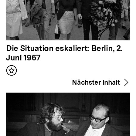
V
Die Situation eskaliert: Berlin, 2.
o
Juni 1967
r
Inhalt
h
merken
Nächster Inhalt
e
r
i
g
e
r