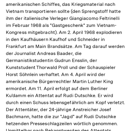
amerikanischen Schiffes, das Kriegsmaterial nach
Vietnam transportieren sollte (den Sprengstoff hatte
ihm der italienische Verleger Giangiacomo Feltrinelli
im Februar 1968 als "Gastgeschenk" zum Vietnam-
Kongress mitgebracht). Am 2. April 1968 explodieren
in den Kaufhäusern Kaufhof und Schneider in
Frankfurt am Main Brandsätze. Am Tag darauf werden
der Journalist Andreas Baader, die
Germanistikstudentin Gudrun Ensslin, der
Kunststudent Thorwald Proll und der Schauspieler
Horst Söhnlein verhaftet. Am 4. April wird der
amerikanische Bürgerrechtler Martin Luther King
ermordet. Am 11. April erfolgt auf dem Berliner
Ku'damm ein Attentat auf Rudi Dutschke. Er wird
durch einen Schuss lebensgefährlich am Kopf verletzt.
Der Attentäter, der 24-jährige Anstreicher Josef
Bachmann, hatte die zur "Jagd" auf Rudi Dutschke
hetzenden Presseschlagzeilen wörtlich genommen.
Unmittelbar nach Bekanntwerden des Attentats