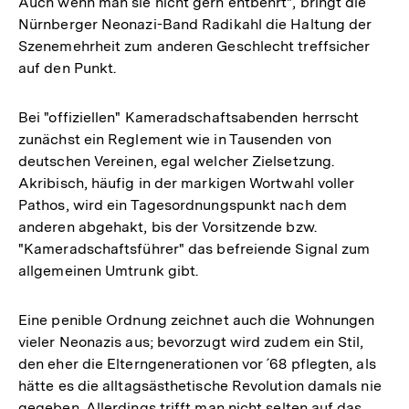
Auch wenn man sie nicht gern entbehrt", bringt die
Nürnberger Neonazi-Band Radikahl die Haltung der
Szenemehrheit zum anderen Geschlecht treffsicher
auf den Punkt.
Bei "offiziellen" Kameradschaftsabenden herrscht
zunächst ein Reglement wie in Tausenden von
deutschen Vereinen, egal welcher Zielsetzung.
Akribisch, häufig in der markigen Wortwahl voller
Pathos, wird ein Tagesordnungspunkt nach dem
anderen abgehakt, bis der Vorsitzende bzw.
"Kameradschaftsführer" das befreiende Signal zum
allgemeinen Umtrunk gibt.
Eine penible Ordnung zeichnet auch die Wohnungen
vieler Neonazis aus; bevorzugt wird zudem ein Stil,
den eher die Elterngenerationen vor ´68 pflegten, als
hätte es die alltagsästhetische Revolution damals nie
gegeben. Allerdings trifft man nicht selten auf das