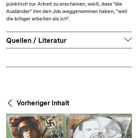
pünktlich zur Arbeit zu erscheinen, weiß, dass "die
Ausländer" ihm den Job weggenommen haben, "weil
die billiger arbeiten als ich".
auf
Quellen / Literatur
Fussnoten
Weitere
Content-
Vorheriger Inhalt
Navigation
Inhalte