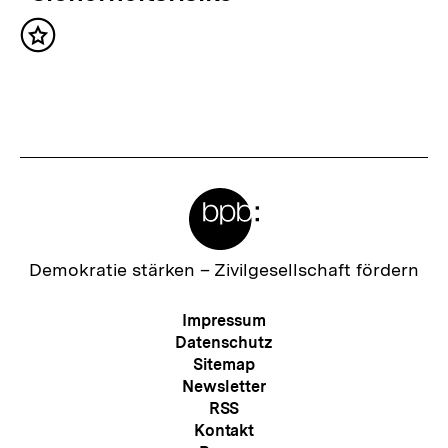
t
c
:
Inhalt
h
merken
s
t
e
r
Meta-
I
Links
n
h
Zur
Demokratie stärken –
Zivilgesellschaft fördern
Startseite
a
der
Meta-
Impressum
l
bpb
Navigation
Datenschutz
t
Sitemap
Newsletter
:
RSS
Kontakt