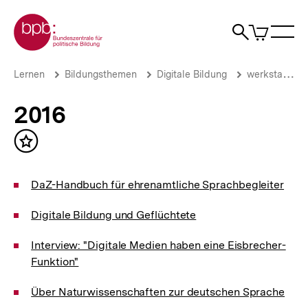
Direkt
Zur Startseite der bpb
zum
0
Artikel
Sho
Seiteninhalt
im
Naviga
Suche
springen
War
öffne
öffnen
öff
Pfadnavigation
2016
Brotkrümelnavigation
Lernen
Bildungsthemen
Digitale Bildung
werkstatt.bpb.de
|
Alle
2016
Beiträge
der
Werkstatt
Inhalt
|
merken
bpb.de
DaZ-Handbuch für ehrenamtliche Sprachbegleiter
Digitale Bildung und Geflüchtete
Interview: "Digitale Medien haben eine Eisbrecher-
Funktion"
Über Naturwissenschaften zur deutschen Sprache