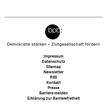
Meta-
Links
Zur
Demokratie stärken –
Zivilgesellschaft fördern
Startseite
der
Meta-
Impressum
bpb
Navigation
Datenschutz
Sitemap
Newsletter
RSS
Kontakt
Presse
Barriere melden
Erklärung zur Barrierefreiheit