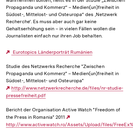
wahrnehmen sollten, heißt es in der Studie „Zwischen
Propaganda und Kommerz“ – Medien(un)freiheit in
Südost-, Mittelost- und Osteuropa“ des ‚Netzwerk
Recherche‘. Es muss aber auch gar keine
Gehaltserhöhung sein – in vielen Fällen wollen die
Journalisten einfach nur ihren Job behalten.
Externer
Eurotopics Länderporträt Rumänien
Link:
Studie des Netzwerks Recherche "Zwischen
Propaganda und Kommerz" – Medien(un)freiheit in
Südost-, Mittelost- und Osteuropa"
Externer
http://www.netzwerkrecherche.de/files/nr-studie-
pressefreiheit.pdf
Link:
Bericht der Organisation Active Watch "Freedom of
the Press in Romania" 2011
Externer
http://www.activewatch.ro/Assets/Upload/files/FreeE
Link: