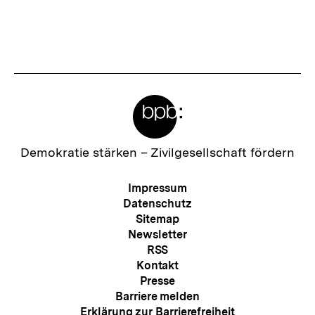
Meta-
Links
Zur
Demokratie stärken –
Zivilgesellschaft fördern
Startseite
der
Meta-
Impressum
bpb
Navigation
Datenschutz
Sitemap
Newsletter
RSS
Kontakt
Presse
Barriere melden
Erklärung zur Barrierefreiheit