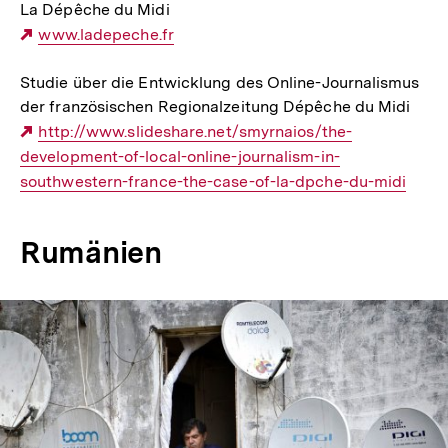
La Dépêche du Midi
Externer
www.ladepeche.fr
Link:
Studie über die Entwicklung des Online-Journalismus
der französischen Regionalzeitung Dépêche du Midi
Externer
http://www.slideshare.net/smyrnaios/the-
development-of-local-online-journalism-in-
Link:
southwestern-france-the-case-of-la-dpche-du-midi
Rumänien