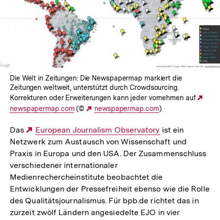
Die Welt in Zeitungen: Die Newspapermap markiert die
Zeitungen weltweit, unterstützt durch Crowdsourcing.
Korrekturen oder Erweiterungen kann jeder vornehmen auf
Exte
newspapermap.com
(©
Externer
newspapermap.com
)
Link
Link:
Das
Externer
European Journalism Observatory
ist ein
Netzwerk zum Austausch von Wissenschaft und
Link:
Praxis in Europa und den USA. Der Zusammenschluss
verschiedener internationaler
Medienrechercheinstitute beobachtet die
Entwicklungen der Pressefreiheit ebenso wie die Rolle
des Qualitätsjournalismus. Für bpb.de richtet das in
zurzeit zwölf Ländern angesiedelte EJO in vier