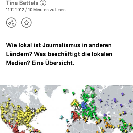
Tina Bettels
(Mehr zum Autor)
öffnen
11.12.2012
/ 10 Minuten zu lesen
Teilen
Inhalt
Optionen
merken
anzeigen
Wie lokal ist Journalismus in anderen
Ländern? Was beschäftigt die lokalen
Medien? Eine Übersicht.