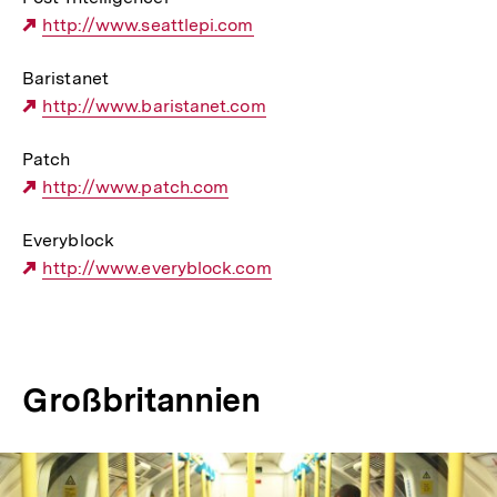
Externer
http://www.seattlepi.com
Link:
Baristanet
Externer
http://www.baristanet.com
Link:
Patch
Externer
http://www.patch.com
Link:
Everyblock
Externer
http://www.everyblock.com
Link:
Großbritannien