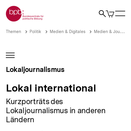
Direkt
Zur Startseite der bpb
zum
0
Artikel
Sho
Seiteninhalt
im
Naviga
Suche
springen
War
öffne
öffnen
öff
Pfadnavigation
Lokal
Brotkrümelnavigation
Themen
Politik
Medien & Digitales
Medien & Journalismus
international
|
Lokaljournalismus
|
INHALTSNAVIGATION
bpb.de
ÖFFNEN
Lokaljournalismus
Lokal international
Kurzporträts des
Lokaljournalismus in anderen
Ländern