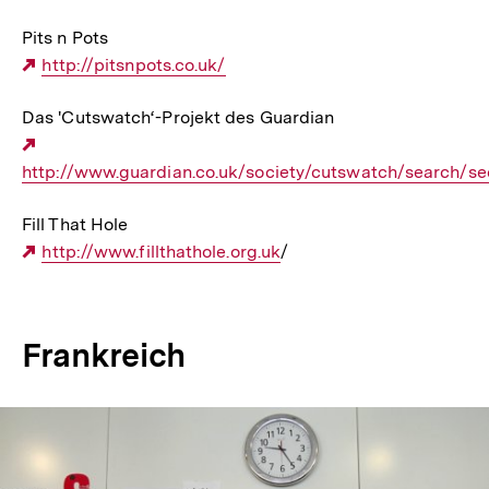
Link:
Pits n Pots
Externer
http://pitsnpots.co.uk/
Link:
Das 'Cutswatch‘-Projekt des Guardian
Externer
http://www.guardian.co.uk/society/cutswatch/search/se
Link:
Fill That Hole
Externer
http://www.fillthathole.org.uk
/
Link:
Frankreich