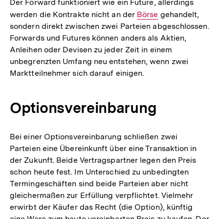
Der Forward funktioniert wie ein Future, allerdings
werden die Kontrakte nicht an der
Interner
Börse
gehandelt,
sondern direkt zwischen zwei Parteien abgeschlossen.
Link:
Forwards und Futures können anders als Aktien,
Anleihen oder Devisen zu jeder Zeit in einem
unbegrenzten Umfang neu entstehen, wenn zwei
Marktteilnehmer sich darauf einigen.
Optionsvereinbarung
Bei einer Optionsvereinbarung schließen zwei
Parteien eine Übereinkunft über eine Transaktion in
der Zukunft. Beide Vertragspartner legen den Preis
schon heute fest. Im Unterschied zu unbedingten
Termingeschäften sind beide Parteien aber nicht
gleichermaßen zur Erfüllung verpflichtet. Vielmehr
erwirbt der Käufer das Recht (die Option), künftig
eine Ware zum heute vereinbarten Preis zu kaufen. Der