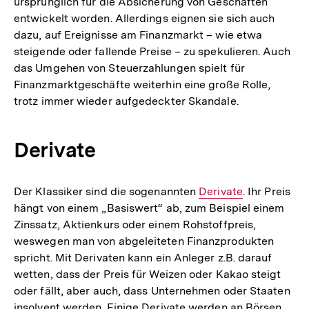
ursprünglich für die Absicherung von Geschäften
entwickelt worden. Allerdings eignen sie sich auch
dazu, auf Ereignisse am Finanzmarkt – wie etwa
steigende oder fallende Preise – zu spekulieren. Auch
das Umgehen von Steuerzahlungen spielt für
Finanzmarktgeschäfte weiterhin eine große Rolle,
trotz immer wieder aufgedeckter Skandale.
Derivate
Der Klassiker sind die sogenannten
Interner
Derivate
. Ihr Preis
hängt von einem „Basiswert“ ab, zum Beispiel einem
Link:
Zinssatz, Aktienkurs oder einem Rohstoffpreis,
weswegen man von abgeleiteten Finanzprodukten
spricht. Mit Derivaten kann ein Anleger z.B. darauf
wetten, dass der Preis für Weizen oder Kakao steigt
oder fällt, aber auch, dass Unternehmen oder Staaten
insolvent werden. Einige Derivate werden an Börsen