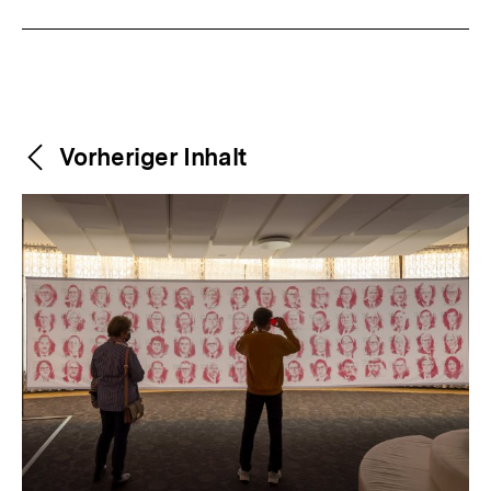
Weitere
Content-
Vorheriger Inhalt
Navigation
Inhalte