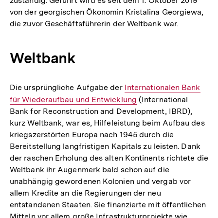
zuständig. Geführt wird es seit dem 1. Oktober 2019
von der georgischen Ökonomin Kristalina Georgiewa,
die zuvor Geschäftsführerin der Weltbank war.
Weltbank
Die ursprüngliche Aufgabe der
Interner
Internationalen Bank
für Wiederaufbau und Entwicklung
Link:
(International
Bank for Reconstruction and Development, IBRD),
kurz Weltbank, war es, Hilfeleistung beim Aufbau des
kriegszerstörten Europa nach 1945 durch die
Bereitstellung langfristigen Kapitals zu leisten. Dank
der raschen Erholung des alten Kontinents richtete die
Weltbank ihr Augenmerk bald schon auf die
unabhängig gewordenen Kolonien und vergab vor
allem Kredite an die Regierungen der neu
entstandenen Staaten. Sie finanzierte mit öffentlichen
Mitteln vor allem große Infrastrukturprojekte wie