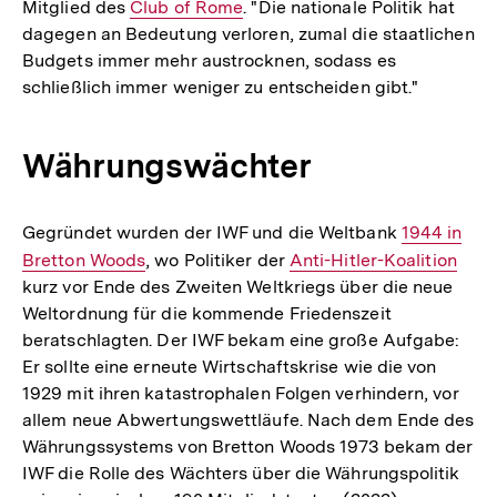
Mitglied des
Interner
Club of Rome
. "Die nationale Politik hat
dagegen an Bedeutung verloren, zumal die staatlichen
Link:
Budgets immer mehr austrocknen, sodass es
schließlich immer weniger zu entscheiden gibt."
Währungswächter
Gegründet wurden der IWF und die Weltbank
Interner
1944 in
Bretton Woods
, wo Politiker der
Interner
Anti-Hitler-Koalition
Link:
kurz vor Ende des Zweiten Weltkriegs über die neue
Link:
Weltordnung für die kommende Friedenszeit
beratschlagten. Der IWF bekam eine große Aufgabe:
Er sollte eine erneute Wirtschaftskrise wie die von
1929 mit ihren katastrophalen Folgen verhindern, vor
allem neue Abwertungswettläufe. Nach dem Ende des
Währungssystems von Bretton Woods 1973 bekam der
IWF die Rolle des Wächters über die Währungspolitik