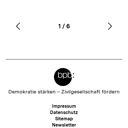
1
/
6
Vorherigen
Nächs
Karussellinhalt
von
Inhalt
Inhalt
anzeigen
anzei
Meta-
Links
Zur
Demokratie stärken –
Zivilgesellschaft fördern
Startseite
der
Meta-
Impressum
bpb
Navigation
Datenschutz
Sitemap
Newsletter