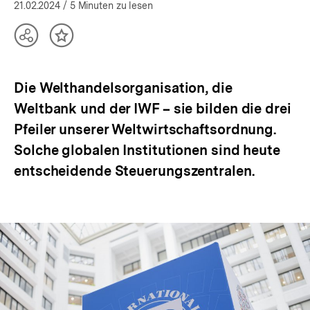
öffnen
21.02.2024
/ 5 Minuten zu lesen
Teilen
Inhalt
Optionen
merken
anzeigen
Die Welthandelsorganisation, die
Weltbank und der IWF – sie bilden die drei
Pfeiler unserer Weltwirtschaftsordnung.
Solche globalen Institutionen sind heute
entscheidende Steuerungszentralen.