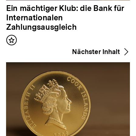
V
Ein mächtiger Klub: die Bank für
o
Internationalen
r
Zahlungsausgleich
h
Inhalt
e
merken
Nächster Inhalt
r
i
g
e
r
I
n
h
a