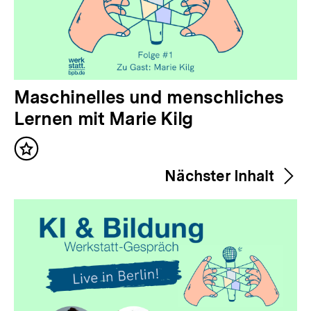
V
Maschinelles und menschliches
o
Lernen mit Marie Kilg
r
Inhalt
h
merken
Nächster Inhalt
e
r
i
g
e
r