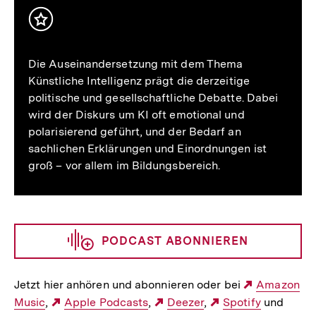
Inhalt
merken
Die Auseinandersetzung mit dem Thema
Künstliche Intelligenz prägt die derzeitige
politische und gesellschaftliche Debatte. Dabei
wird der Diskurs um KI oft emotional und
polarisierend geführt, und der Bedarf an
sachlichen Erklärungen und Einordnungen ist
groß – vor allem im Bildungsbereich.
PODCAST ABONNIEREN
Jetzt hier anhören und abonnieren oder bei
Externer
Amazon
Music
,
Externer
Apple Podcasts
,
Externer
Deezer
,
Externer
Spotify
Link:
und