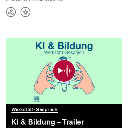
öffnen
Teilen
Inhalt
Optionen
merken
anzeigen
KI
&
Bildung
–
Trailer
Werkstatt-Gespräch
KI & Bildung – Trailer