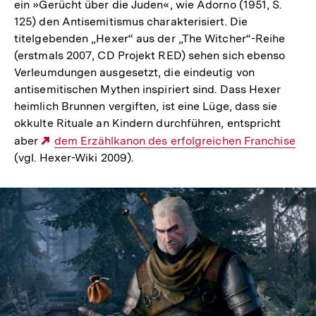
ein »Gerücht über die Juden«, wie Adorno (1951, S.
125) den Antisemitismus charakterisiert. Die
titelgebenden „Hexer“ aus der „The Witcher“-Reihe
(erstmals 2007, CD Projekt RED) sehen sich ebenso
Verleumdungen ausgesetzt, die eindeutig von
antisemitischen Mythen inspiriert sind. Dass Hexer
heimlich Brunnen vergiften, ist eine Lüge, dass sie
okkulte Rituale an Kindern durchführen, entspricht
aber
Externer
dem Erzählkanon des erfolgreichen Franchise
(vgl. Hexer-Wiki 2009).
Link: