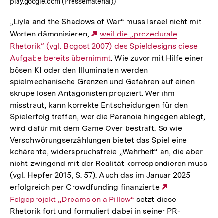
play.google.com (Pressematerial))
„Liyla and the Shadows of War“ muss Israel nicht mit
Worten dämonisieren,
Externer
weil die „prozedurale
Rhetorik“ (vgl. Bogost 2007) des Spieldesigns diese
Link:
Aufgabe bereits übernimmt
. Wie zuvor mit Hilfe einer
bösen KI oder den Illuminaten werden
spielmechanische Grenzen und Gefahren auf einen
skrupellosen Antagonisten projiziert. Wer ihm
misstraut, kann korrekte Entscheidungen für den
Spielerfolg treffen, wer die Paranoia hingegen ablegt,
wird dafür mit dem Game Over bestraft. So wie
Verschwörungserzählungen bietet das Spiel eine
kohärente, widerspruchsfreie „Wahrheit“ an, die aber
nicht zwingend mit der Realität korrespondieren muss
(vgl. Hepfer 2015, S. 57). Auch das im Januar 2025
erfolgreich per Crowdfunding finanzierte
Externer
Folgeprojekt „Dreams on a Pillow“
setzt diese
Link:
Rhetorik fort und formuliert dabei in seiner PR-