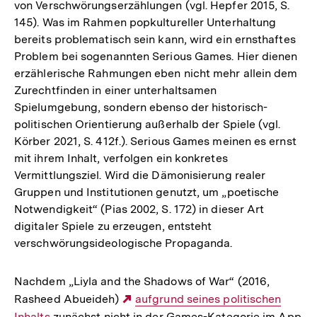
von Verschwörungserzählungen (vgl. Hepfer 2015, S.
145). Was im Rahmen popkultureller Unterhaltung
bereits problematisch sein kann, wird ein ernsthaftes
Problem bei sogenannten Serious Games. Hier dienen
erzählerische Rahmungen eben nicht mehr allein dem
Zurechtfinden in einer unterhaltsamen
Spielumgebung, sondern ebenso der historisch-
politischen Orientierung außerhalb der Spiele (vgl.
Körber 2021, S. 412f.). Serious Games meinen es ernst
mit ihrem Inhalt, verfolgen ein konkretes
Vermittlungsziel. Wird die Dämonisierung realer
Gruppen und Institutionen genutzt, um „poetische
Notwendigkeit“ (Pias 2002, S. 172) in dieser Art
digitaler Spiele zu erzeugen, entsteht
verschwörungsideologische Propaganda.
Nachdem „Liyla and the Shadows of War“ (2016,
Rasheed Abueideh)
Externer
aufgrund seines politischen
Inhalts
zunächst nicht in der Games-Kategorie im App
Link: