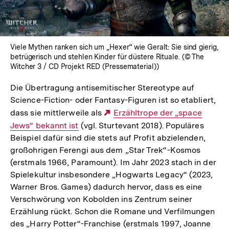
Viele Mythen ranken sich um „Hexer“ wie Geralt: Sie sind gierig,
betrügerisch und stehlen Kinder für düstere Rituale. (© The
Witcher 3 / CD Projekt RED (Pressematerial))
Die Übertragung antisemitischer Stereotype auf
Science-Fiction- oder Fantasy-Figuren ist so etabliert,
dass sie mittlerweile als
Externer
Erzähltrope der „space
Jews“ bekannt ist
(vgl. Sturtevant 2018). Populäres
Link:
Beispiel dafür sind die stets auf Profit abzielenden,
großohrigen Ferengi aus dem „Star Trek“-Kosmos
(erstmals 1966, Paramount). Im Jahr 2023 stach in der
Spielekultur insbesondere „Hogwarts Legacy“ (2023,
Warner Bros. Games) dadurch hervor, dass es eine
Verschwörung von Kobolden ins Zentrum seiner
Erzählung rückt. Schon die Romane und Verfilmungen
des „Harry Potter“-Franchise (erstmals 1997, Joanne