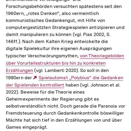
Forschungsbehörden versuchten spätestens seit den
1960ern, „rotes Denken“, also vermeintlich
kommunistisches Gedankengut, mit Hilfe von
computergestützten Strategiespielen antizipieren und
damit manipulieren zu können (vgl. Pias 2002, S.
146ff.). Nach dem Kalten Krieg entwickelte die
digitale Spielekultur ihre eigenen Ausprägungen
typischer Verschwörungsmythen,
Interner
von Theoriegebilden
über Vorurteilsstrukturen bis hin zu konkreten
Link:
Erzählungen
(vgl. Lamberti 2020). So soll in den
1980ern der
Externer
Spielautomat „Polybius“ die Gedanken
der Spielenden kontrolliert
Link:
haben (vgl. Johnson et al.
2022). Beweise für die Theorie eines
Geheimexperiments der Regierung gibt es
selbstverständlich nicht. Doch gerade die Paranoia vor
Fremdsteuerung durch Gedankenkontrolle böswilliger
Mächte hat sich tief in den Erzählungen von und über
Games eingeprägt.