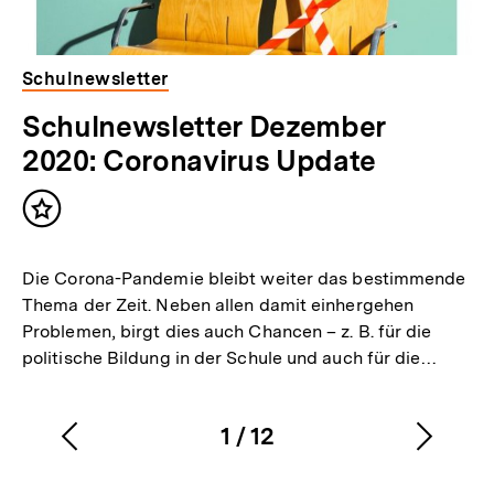
Schulnewsletter
Schulnewsletter Dezember
2020: Coronavirus Update
Inhalt
merken
Die Corona-Pandemie bleibt weiter das bestimmende
Thema der Zeit. Neben allen damit einhergehen
Problemen, birgt dies auch Chancen – z. B. für die
politische Bildung in der Schule und auch für die…
1
/
12
Vorherigen
Nächs
Karussellinhalt
von
Zum
Inhalt
Inhalt
Seite