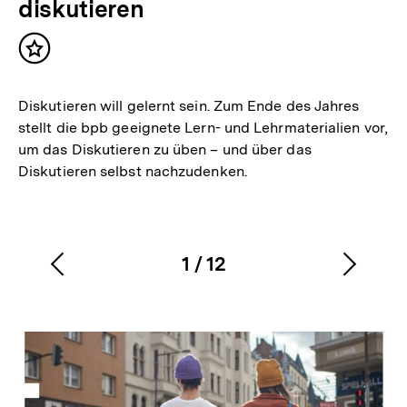
diskutieren
Inhalt
merken
Diskutieren will gelernt sein. Zum Ende des Jahres
stellt die bpb geeignete Lern- und Lehrmaterialien vor,
um das Diskutieren zu üben – und über das
Diskutieren selbst nachzudenken.
1
/
12
Vorherigen
Nächs
Karussellinhalt
von
Inhalt
Inhalt
anzeigen
anzei
Inhaltskarussell
überspringen