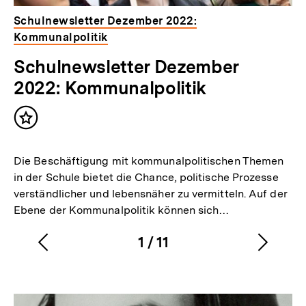
Schulnewsletter Dezember 2022:
Kommunalpolitik
Schulnewsletter Dezember
2022: Kommunalpolitik
Inhalt
merken
Die Beschäftigung mit kommunalpolitischen Themen
in der Schule bietet die Chance, politische Prozesse
verständlicher und lebensnäher zu vermitteln. Auf der
Ebene der Kommunalpolitik können sich…
1
/
11
Vorherigen
Nächs
Karussellinhalt
von
Inhalt
Inhalt
anzeigen
anzei
Inhaltskarussell