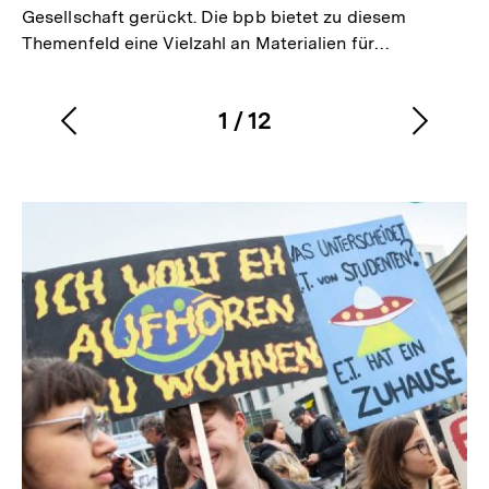
Gesellschaft gerückt. Die bpb bietet zu diesem
Themenfeld eine Vielzahl an Materialien für…
1
/
12
Vorherigen
Nächs
Karussellinhalt
von
Inhalt
Inhalt
anzeigen
anzei
Inhaltskarussell
überspringen