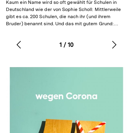
Kaum ein Name wird so oft gewählt für Schulen in
Deutschland wie der von Sophie Scholl: Mittlerweile
gibt es ca. 200 Schulen, die nach ihr (und ihrem
Bruder) benannt sind. Und das mit gutem Grund:…
1
/
10
Vorherigen
Nächs
Karussellinhalt
von
Inhalt
Inhalt
anzeigen
anzei
Inhaltskarussell
überspringen