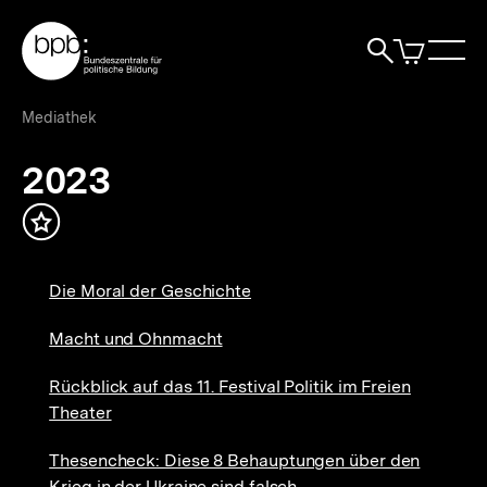
Direkt
Zur Startseite der bpb
zum
0
Artikel
Sho
Seiteninhalt
im
Naviga
Suche
springen
War
öffne
öffnen
öff
Pfadnavigation
2023
Brotkrümelnavigation
Mediathek
|
bpb.de
2023
Inhalt
merken
Die Moral der Geschichte
Macht und Ohnmacht
Rückblick auf das 11. Festival Politik im Freien
Theater
Thesencheck: Diese 8 Behauptungen über den
Krieg in der Ukraine sind falsch