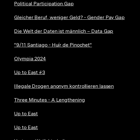
Political Participation Gap
Gleicher Beruf, weniger Geld? - Gender Pay Gap
Die Welt der Daten ist männlich – Data Gap
“9/11 Santiago - Huír de Pinochet“
Olympia 2024
Up to East #3
Illegale Drogen anonym kontrollieren lassen
Three Minutes - A Lengthening
Up to East
Up to East
Zum
Seite