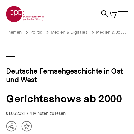
Direkt
Zur Startseite der bpb
zum
0
Artikel
Sho
Seiteninhalt
im
Naviga
Suche
springen
War
öffne
öffnen
öff
Pfadnavigation
Gerichtsshows
Brotkrümelnavigation
Themen
Politik
Medien & Digitales
Medien & Journalismus
ab
2000
|
Deutsche
INHALTSNAVIGATION
Fernsehgeschichte
ÖFFNEN
in
Deutsche Fernsehgeschichte in Ost
Ost
und West
und
West
|
Gerichtsshows ab 2000
bpb.de
01.06.2021
/ 4 Minuten zu lesen
Teilen
Inhalt