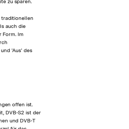
ite zu sparen.
traditionellen
ls auch die
r Form. Im
rch
 und 'Aus' des
ngen offen ist.
t, DVB-S2 ist der
sehen und DVB-T
zel für das