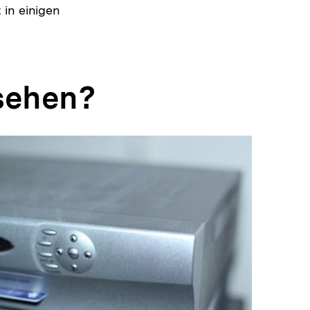
 in einigen
nsehen?
In
Lightbox
öffnen