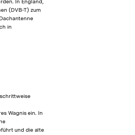
rden. In England,
ehen (DVB-T) zum
e Dachantenne
ch in
schrittweise
s Wagnis ein. In
ine
führt und die alte