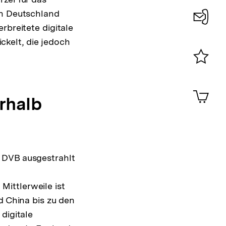
in Deutschland
rbreitete digitale
Konta
kelt, die jedoch
0
Merklist
ansehen
0
Artik
im
rhalb
Shop-
Warenko
ansehen
 DVB ausgestrahlt
ittlerweile ist
d China bis zu den
digitale