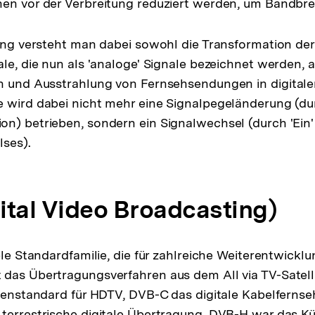
en vor der Verbreitung reduziert werden, um Bandbre
rung versteht man dabei sowohl die Transformation der 
le, die nun als 'analoge' Signale bezeichnet werden, a
n und Ausstrahlung von Fernsehsendungen in digitale
e wird dabei nicht mehr eine Signalpegeländerung (du
n) betrieben, sondern ein Signalwechsel (durch 'Ein'
lses).
ital Video Broadcasting)
ble Standardfamilie, die für zahlreiche Weiterentwicklu
das Übertragungsverfahren aus dem All via TV-Satelli
itenstandard für HDTV, DVB-C das digitale Kabelfern
terrestrische digitale Übertragung. DVB-H war das Kür