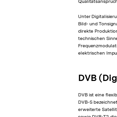
Qualitätsansprüch
Unter Digitalisie
Bild- und Tonsigna
direkte Produktio
technischen Sinn
Frequenzmodulatio
elektrischen Impu
DVB (Dig
DVB ist eine flexi
DVB-S bezeichnet 
erweiterte Satell
sowie DVB-T2 die 