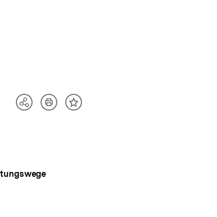
Artikel
Teilen
Inhalt
drucken
Optionen
merken
anzeigen
eitungswege