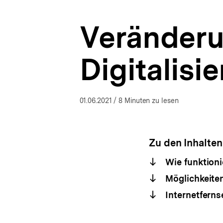
und
a
West
t
|
Veränderu
i
bpb.de
o
n
Digitalisi
01.06.2021
/ 8 Minuten zu lesen
Zu den Inhalten
Wie funktioni
Möglichkeiten
Internetfern