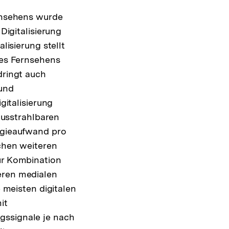
rnsehens wurde
Digitalisierung
lisierung stellt
des Fernsehens
dringt auch
 und
gitalisierung
 ausstrahlbaren
rgieaufwand pro
chen weiteren
ur Kombination
ren medialen
e meisten digitalen
it
gssignale je nach