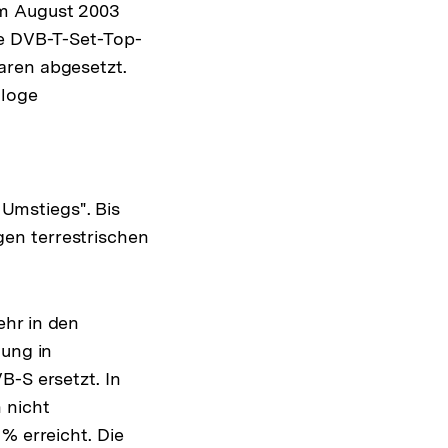
im August 2003
ie DVB-T-Set-Top-
aren abgesetzt.
aloge
Umstiegs". Bis
en terrestrischen
ehr in den
tung in
B-S ersetzt. In
 nicht
% erreicht. Die