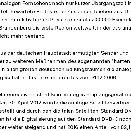
analogen Fernsehens nach nur kurzer Übergangszeit 
tet. Erwartete Proteste der Zuschauer blieben aus. D
inem relativ hohen Preis in mehr als 200 000 Exempl
Brandenburg die erste Region weltweit, in der das an
nicht mehr bestand.
aus der deutschen Hauptstadt ermutigten Sender und
er zu weiteren Maßnahmen des sogenannten "harten 
in allen großen deutschen Ballungsräumen die analog
eschaltet, fast alle anderen bis zum 31.12.2008.
llitenreceivern steht kein analoges Empfangsgerät m
Am 30. April 2012 wurde die analoge Satellitenverbrei
stellt und durch den digitalen Satelliten-Standard DV
 ist die Digitalisierung auf den Standard DVB-C noch
er weiter steigend und hat 2016 einen Anteil von 82,1 