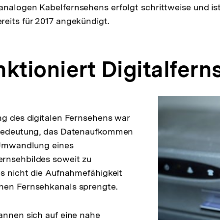
nalogen Kabelfernsehens erfolgt schrittweise und ist
eits für 2017 angekündigt.
nktioniert Digitalfer
ng des digitalen Fernsehens war
 Bedeutung, das Datenaufkommen
n Umwandlung eines
rnsehbildes soweit zu
es nicht die Aufnahmefähigkeit
hen Fernsehkanals sprengte.
annen sich auf eine nahe