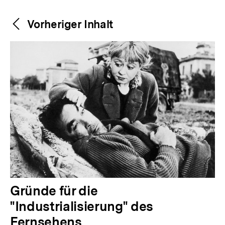
Weitere
Content-
Vorheriger Inhalt
Navigation
Inhalte
V
Gründe für die
o
"Industrialisierung" des
r
Fernsehens