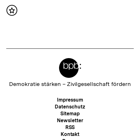
c
Inhalt
h
merken
s
t
e
r
Meta-
I
Links
n
h
Zur
Demokratie stärken –
Zivilgesellschaft fördern
Startseite
a
der
Meta-
Impressum
l
bpb
Navigation
Datenschutz
t
Sitemap
Newsletter
:
RSS
Kontakt