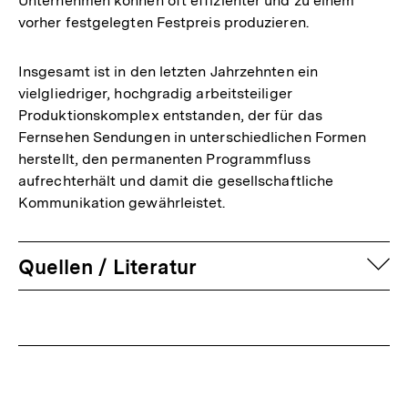
Unternehmen können oft effizienter und zu einem
vorher festgelegten Festpreis produzieren.
Insgesamt ist in den letzten Jahrzehnten ein
vielgliedriger, hochgradig arbeitsteiliger
Produktionskomplex entstanden, der für das
Fernsehen Sendungen in unterschiedlichen Formen
herstellt, den permanenten Programmfluss
aufrechterhält und damit die gesellschaftliche
Kommunikation gewährleistet.
auf
Quellen / Literatur
Fussnoten