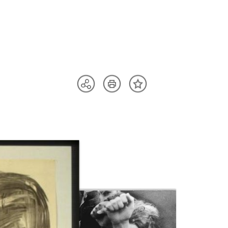
Artikel
Teilen
Inhalt
drucken
Optionen
merken
anzeigen