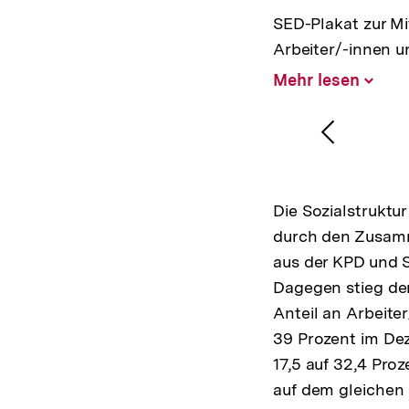
SED-Plakat zur Mi
Arbeiter/-innen u
Mehr lesen
Inhalt
aufklap
1
/
3
Karussellinhalt
von
Vorheri
Inhalt
anzeige
Die Sozialstruktu
durch den Zusamme
aus der KPD und 
Dagegen stieg der
Anteil an Arbeiter
39 Prozent im Dez
17,5 auf 32,4 Pro
auf dem gleichen 