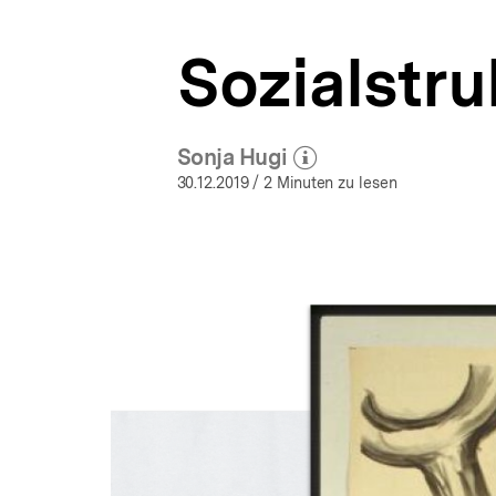
a
t
Sozialstru
i
o
n
Sonja Hugi
(Mehr zum Autor)
öffnen
30.12.2019
/ 2 Minuten zu lesen
Inhaltskarussell
überspringen