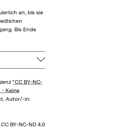
erlich an, bis sie
iedlichen
gang. Bis Ende
aufklappen
izenz
"CC BY-NC-
 - Keine
t. Autor/-in:
z CC BY-NC-ND 4.0