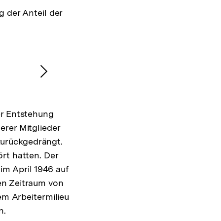
 der Anteil der
Nächsten
Inhalt
anzeigen
er Entstehung
erer Mitglieder
zurückgedrängt.
rt hatten. Der
 im April 1946 auf
en Zeitraum von
em Arbeitermilieu
n.