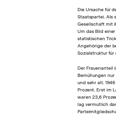
Die Ursache für d
Staatspartei. Als 
Gesellschaft mit 
Um das Bild einer
statistischen Tri
Angehörige der b
Sozialstruktur fü
Der Frauenanteil i
Bemühungen nur a
und sehr alt. 1946 
Prozent. Erst im L
waren 23,6 Prozen
lag vermutlich da
Parteimitgliedsc