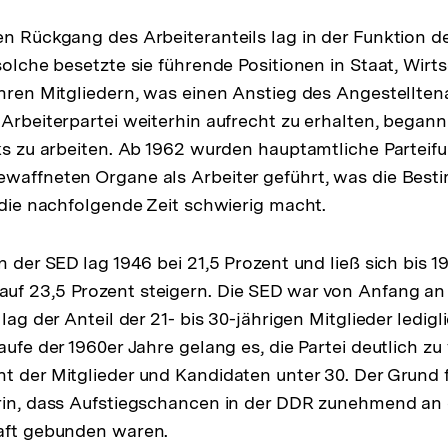
en Rückgang des Arbeiteranteils lag in der Funktion d
solche besetzte sie führende Positionen in Staat, Wirt
ihren Mitgliedern, was einen Anstieg des Angestellten
 Arbeiterpartei weiterhin aufrecht zu erhalten, begann
cks zu arbeiten. Ab 1962 wurden hauptamtliche Parteif
ewaffneten Organe als Arbeiter geführt, was die Bes
r die nachfolgende Zeit schwierig macht.
n der SED lag 1946 bei 21,5 Prozent und ließ sich bis 1
uf 23,5 Prozent steigern. Die SED war von Anfang an
lag der Anteil der 21- bis 30-jährigen Mitglieder ledigli
aufe der 1960er Jahre gelang es, die Partei deutlich zu
t der Mitglieder und Kandidaten unter 30. Der Grund 
rin, dass Aufstiegschancen in der DDR zunehmend an 
haft gebunden waren.