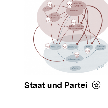
V
Staat und Partei
Inhalt
merk
o
r