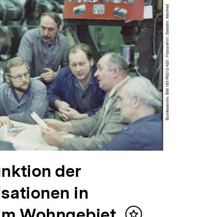
unktion der
isationen in
 im Wohngebiet