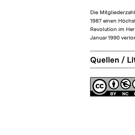
Die Mitgliederzahl
1987 einen Höchst
Revolution im Her
Januar 1990 verlo
Quellen / Li
Fussnoten
Lizenz