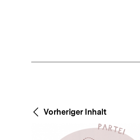
Content-
Weitere
Vorheriger Inhalt
Navigation
Inhalte