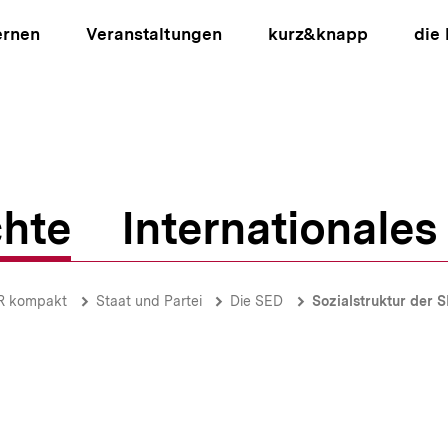
ernen
Veranstaltungen
kurz&knapp
die
hte
Internationales
ion
R kompakt
Staat und Partei
Die SED
Sozialstruktur der 