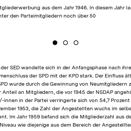
tgliederwerbung aus dem Jahr 1946. In diesem Jahr lag
nter den Parteimitgliedern noch über 50
pen
gen
Springe zum Inhalt
1
(
Aktueller Inhalt
)
Springe zum Inhalt
2
Springe zum Inhalt
3
n
r der SED wandelte sich in der Anfangsphase nach ihr
nschluss der SPD mit der KPD stark. Der Einfluss ält
SPD wurde durch die Gewinnung von Neumitgliedern 
 Anteil an Mitgliedern, die vor 1945 der NSDAP angehö
/-innen in der Partei verringerte sich von 54,7 Prozent
ember 1953, die Zahl der Angestellten wuchs im selb
zent. Im Jahr 1959 befand sich die Mitgliederzahl aus d
Niveau wie diejenige aus dem Bereich der Angestellte