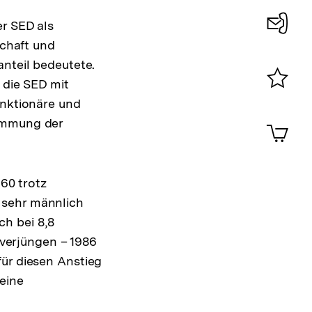
er SED als
schaft und
Konta
anteil bedeutete.
0
 die SED mit
Merklist
unktionäre und
ansehen
0
timmung der
Artik
im
Shop-
Warenko
960 trotz
ansehen
 sehr männlich
ch bei 8,8
 verjüngen – 1986
für diesen Anstieg
eine