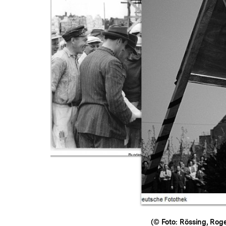
(© Foto: Rössing, Rog