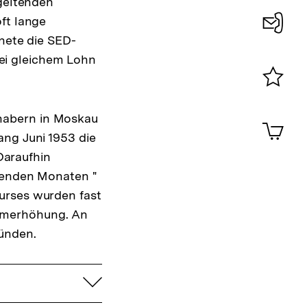
 geltenden
ft lange
dnete die SED-
Konta
ei gleichem Lohn
0
Merklist
ansehen
habern in Moskau
0
Artik
im
ang Juni 1953 die
Shop-
 Daraufhin
Warenko
egenden Monaten "
ansehen
urses wurden fast
rmerhöhung. An
zünden.
aufklappen