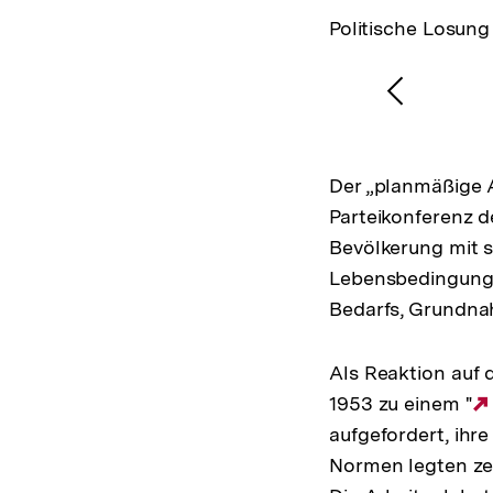
Politische Losung
1
/
3
Karussellinhalt
von
Vorheri
Inhalt
anzeige
Der „planmäßige A
Parteikonferenz d
Bevölkerung mit s
Lebensbedingunge
Bedarfs, Grundnah
Als Reaktion auf 
1953 zu einem "
aufgefordert, ihr
Normen legten zen