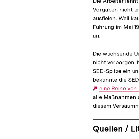
Die Arbeiter lehn
Vorgaben nicht er
ausfielen. Weil k
Führung im Mai 1
an.
Die wachsende Un
nicht verborgen. 
SED-Spitze ein und
bekannte die SED-
Externer
eine Reihe von
alle Maßnahmen d
Link:
diesem Versäumnis
Quellen / Li