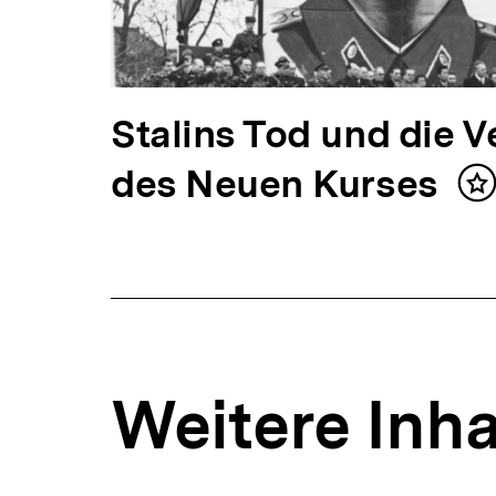
V
Stalins Tod und die 
o
des Neuen Kurses
In
m
r
h
e
r
Weitere Inha
i
g