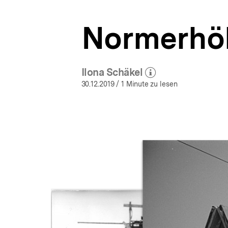
a
t
Normerhö
i
o
n
Ilona Schäkel
(Mehr zum Autor)
öffnen
30.12.2019
/ 1 Minute zu lesen
Inhaltskarussell
überspringen