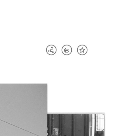
Artikel
Teilen
Inhalt
drucken
Optionen
merken
anzeigen