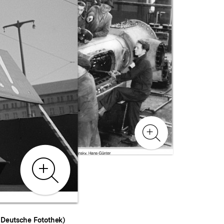
Zur
Galeriea
Zur
Galerieansicht
 Deutsche Fotothek)