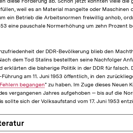
ten diese Forderung ab. Schon jetzt konnten viele die
füllen, weil es an Material mangelte oder Maschinen o
aum ein Betrieb die Arbeitsnormen freiwillig anhob, or
953 eine pauschale Normerhöhung um zehn Prozent b
zufriedenheit der DDR-Bevölkerung blieb den Macht
Nach dem Tod Stalins bestellten seine Nachfolger Anf
 erklärten die bisherige Politik in der DDR für falsch.
Führung am 11. Juni 1953 öffentlich, in den zurückli
 Fehlern begangen
" zu haben. Im Zuge dieses Neuen K
es vergangenen Jahres aufgehoben ‒ bis auf die No
 sollte sich der Volksaufstand vom 17. Juni 1953 ent
teratur