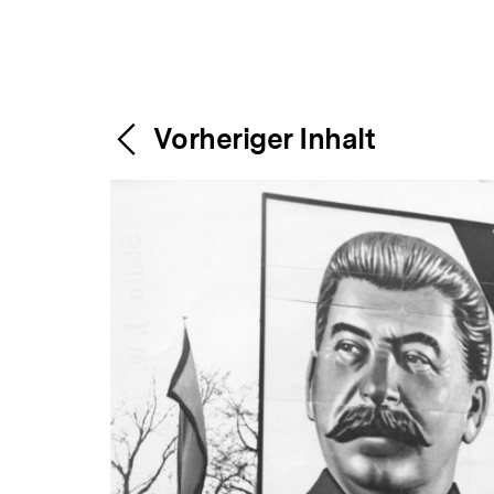
Content-
Weitere
Vorheriger Inhalt
Navigation
Inhalte