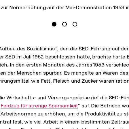
 zur Normerhöhung auf der Mai-Demonstration 1953 in
gen
Springe zum Inhalt
1
(
Aktueller Inhalt
)
Springe zum Inhalt
2
Springe zum Inhalt
3
n
ufbau des Sozialismus“, den die SED-Führung auf der
er SED im Juli 1952 beschlossen hatte, brachte harte E
ich. In den ersten Monaten des Jahres 1953 verschlec
n der Menschen spürbar. Es mangelte an Waren des 
rungsmittel wie Fett, Fleisch und Zucker waren ration
die Wirtschafts- und Versorgungskrise rief die SED-Fü
Externer
Feldzug für strenge Sparsamkeit
" auf. Die Betriebe w
e Arbeitsnormen zu erhöhen, um die Produktivität zu st
Link:
tral fest, wie viel Arbeit in einem bestimmten Zeitrau