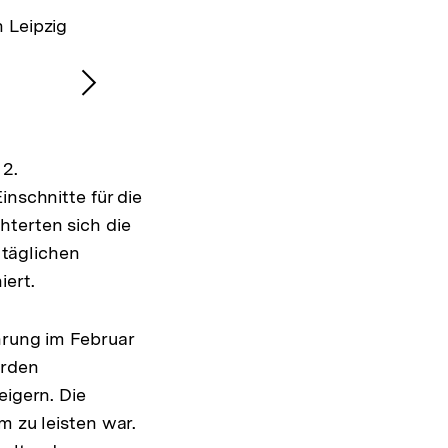
 Leipzig
Nächsten
Inhalt
anzeigen
 2.
inschnitte für die
hterten sich die
täglichen
iert.
hrung im Februar
urden
eigern. Die
m zu leisten war.