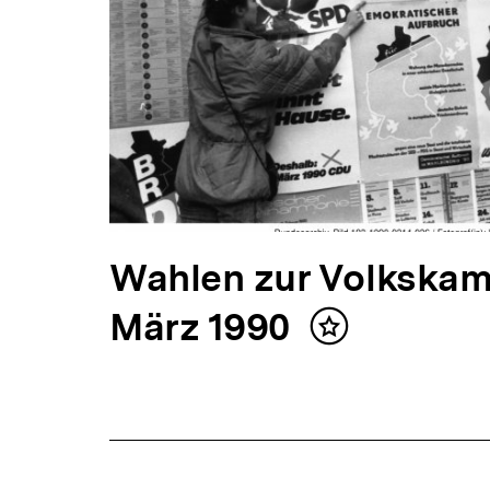
V
Wahlen zur Volkskam
o
März 1990
Inhalt
merken
r
h
e