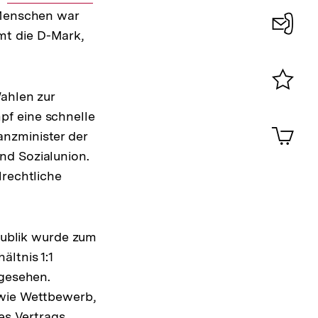
 Menschen war
Link:
mt die D-Mark,
Konta
0
Wahlen zur
Merklist
pf eine schnelle
ansehen
0
Artik
nzminister der
im
nd Sozialunion.
Shop-
Warenko
lrechtliche
ansehen
epublik wurde zum
ltnis 1:1
bgesehen.
 wie Wettbewerb,
des Vertrags