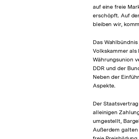
auf eine freie Ma
erschöpft. Auf d
bleiben wir, kommt
Das Wahlbündnis „
Volkskammer als 
Währungsunion ve
DDR und der Bunde
Neben der Einführ
Aspekte.
Der Staatsvertrag
alleinigen Zahlun
umgestellt, Barge
Außerdem galten n
freie Preisbildun