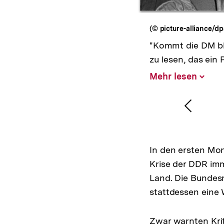
(© picture-alliance/dp
"Kommt die DM ble
zu lesen, das ein
Mehr lesen
Inhalt
aufklap
Vorher
Inhalt
anzeig
In den ersten Mona
Krise der DDR imm
Land. Die Bundesr
stattdessen eine
Zwar warnten Krit