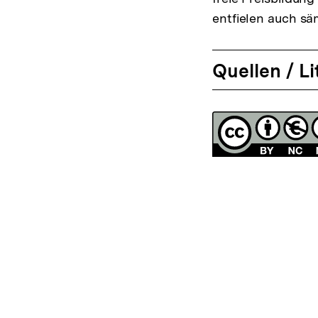
entfielen auch sä
Quellen / Li
Fussnoten
Lizenz