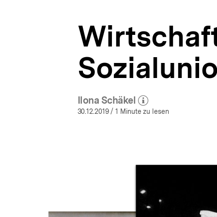
a
t
Wirtschaf
i
o
n
Sozialuni
Ilona Schäkel
(Mehr zum Autor)
öffnen
30.12.2019
/ 1 Minute zu lesen
Inhaltskarussell
überspringen