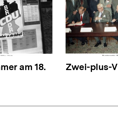
mer am 18.
N
Zwei-plus-V
ä
c
h
s