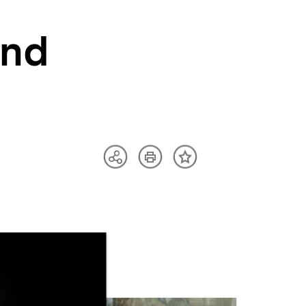
und
Artikel
Teilen
Inhalt
drucken
Optionen
merken
anzeigen