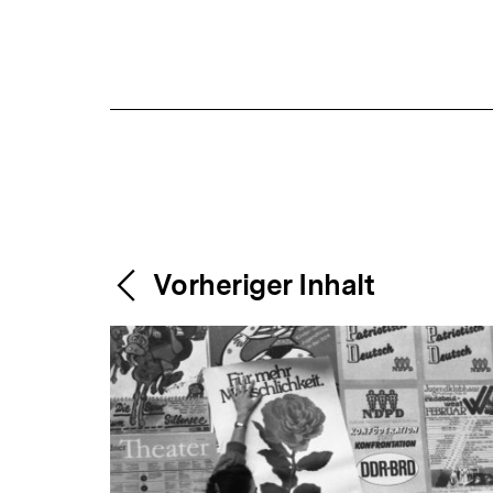
Content-
Weitere
Vorheriger Inhalt
Navigation
Inhalte