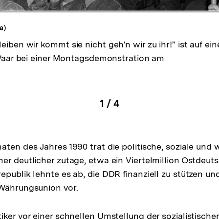
a)
iben wir kommt sie nicht geh'n wir zu ihr!" ist auf e
 Paar bei einer Montagsdemonstration am
pen
1
/
4
igen
Karussellinhalt
von
en
ten des Jahres 1990 trat die politische, soziale und w
er deutlicher zutage, etwa ein Viertelmillion Ostdeut
epublik lehnte es ab, die DDR finanziell zu stützen u
 Währungsunion vor.
iker vor einer schnellen Umstellung der sozialistisch