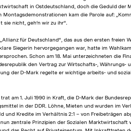
rktwirtschaft in Ostdeutschland, doch die Geduld der
en Montagsdemonstrationen kam die Parole auf: „Kom
 sie nicht, geh‘n wir zu ihr“.
Allianz für Deutschland“, das aus den ersten freien 
klare Siegerin hervorgegangen war, hatte im Wahlkam
rsprochen. Schon am 18. Mai unterzeichneten die Fina
srepublik den Vertrag zur Wirtschafts-, Währungs- u
ung der D-Mark regelte er wichtige arbeits- und sozia
 trat am 1. Juli 1990 in Kraft, die D-Mark der Bundesr
gsmittel in der DDR. Löhne, Mieten und wurden im Verhä
ld und Kredite im Verhältnis 2:1 – von Freibeträgen a
un zentrale Prinzipien der Sozialen Marktwirtschaft
g und das Recht auf Privateigentum. Mit Inkrafttreten 