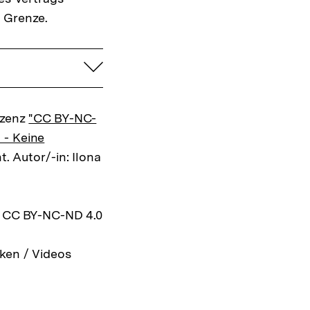
 Grenze.
aufklappen
izenz
"CC BY-NC-
 - Keine
t. Autor/-in: Ilona
z CC BY-NC-ND 4.0
ken / Videos