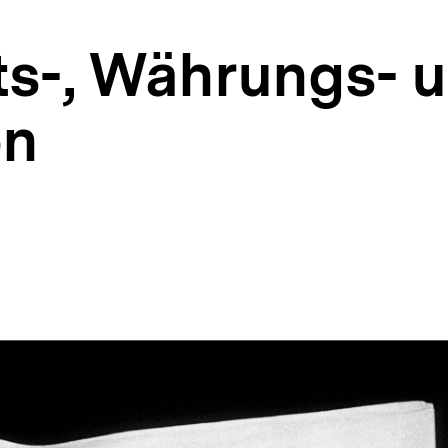
ts-, Währungs- 
on