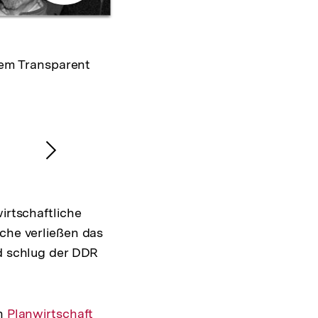
Galerieansicht
inem Transparent
Nächsten
Inhalt
anzeigen
irtschaftliche
sche verließen das
nd schlug der DDR
en
Interner
Planwirtschaft