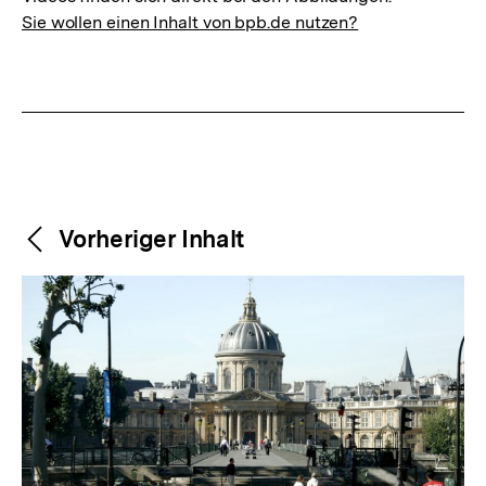
Sie wollen einen Inhalt von bpb.de nutzen?
Weitere
Content-
Vorheriger Inhalt
Navigation
Inhalte