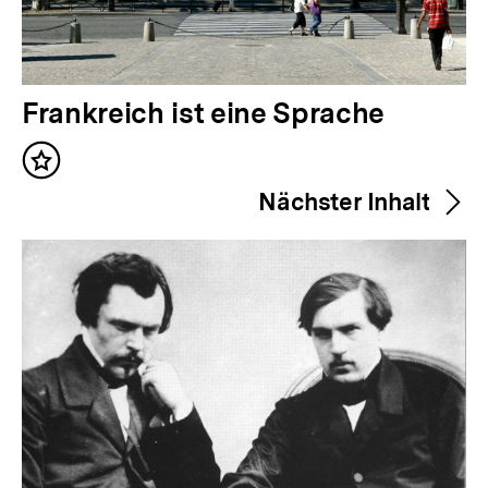
V
Frankreich ist eine Sprache
o
Inhalt
r
merken
Nächster Inhalt
h
e
r
i
g
e
r
I
n