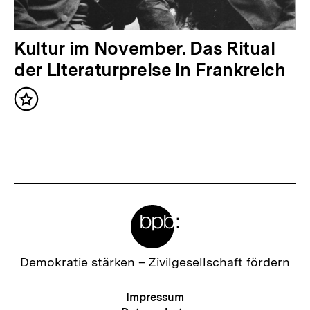
h
a
N
Kultur im November. Das Ritual
l
ä
der Literaturpreise in Frankreich
t
c
:
Inhalt
h
merken
s
t
e
r
Meta-
I
Links
n
h
Zur
Demokratie stärken –
Zivilgesellschaft fördern
Startseite
a
der
Meta-
Impressum
l
bpb