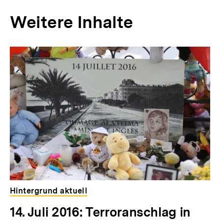
r
Weitere Inhalte
I
n
Inhaltskarousell
Inhaltskarussell
h
für
überspringen
weitere
a
Inhalte
l
t
:
Hintergrund aktuell
14. Juli 2016: Terroranschlag in