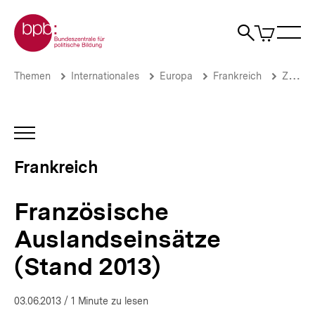
Direkt
Zur Startseite der bpb
zum
0
Artikel
Sho
Seiteninhalt
im
Naviga
Suche
springen
War
öffne
öffnen
öff
Pfadnavigation
Französische
Brotkrümelnavigation
Themen
Internationales
Europa
Frankreich
Zahlen und Fakten
Auslandseinsätze
(Stand
2013)
|
INHALTSNAVIGATION
Frankreich
ÖFFNEN
|
Frankreich
bpb.de
Französische
Auslandseinsätze
(Stand 2013)
03.06.2013
/ 1 Minute zu lesen