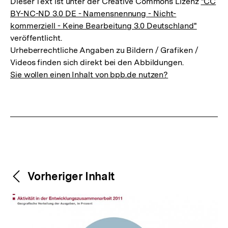
Dieser Text ist unter der Creative Commons Lizenz
"CC
BY-NC-ND 3.0 DE - Namensnennung - Nicht-
kommerziell - Keine Bearbeitung 3.0 Deutschland"
veröffentlicht.
Urheberrechtliche Angaben zu Bildern / Grafiken /
Videos finden sich direkt bei den Abbildungen.
Sie wollen einen Inhalt von bpb.de nutzen?
Weitere
Content-
Vorheriger Inhalt
Navigation
Inhalte