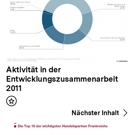
V
Aktivität in der
o
Entwicklungszusammenarbeit
r
2011
h
Inhalt
e
merken
Nächster Inhalt
r
i
g