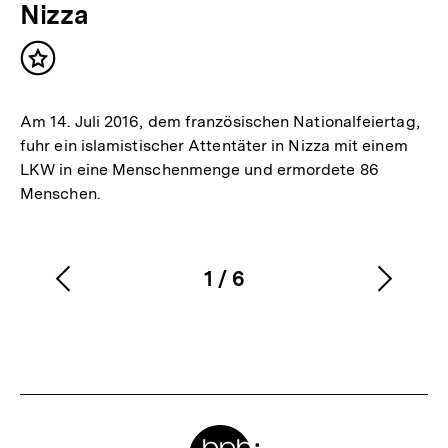
Nizza
Inhalt
merken
Am 14. Juli 2016, dem französischen Nationalfeiertag,
fuhr ein islamistischer Attentäter in Nizza mit einem
LKW in eine Menschenmenge und ermordete 86
Menschen.
1
/
6
Vorherigen
Nächs
Karussellinhalt
von
Inhalt
Inhalt
anzeigen
anzei
Meta-