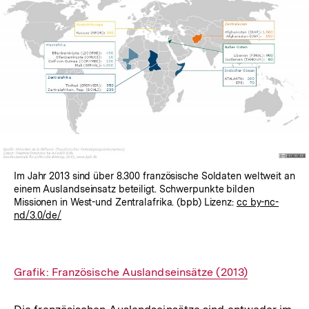
Im Jahr 2013 sind über 8.300 französische Soldaten weltweit an
einem Auslandseinsatz beteiligt. Schwerpunkte bilden
Missionen in West-und Zentralafrika. (bpb) Lizenz:
cc by-nc-
nd/3.0/de/
Interner
Grafik: Französische Auslandseinsätze (2013)
Link: