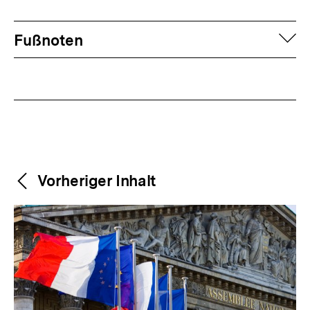
Fussnoten
auf
Fußnoten
Weitere
Content-
Vorheriger Inhalt
Navigation
Inhalte