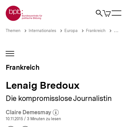
Direkt
Zur Startseite der bpb
zum
0
Artikel
Sho
Seiteninhalt
im
Naviga
Suche
springen
War
öffne
öffnen
öff
Pfadnavigation
Lenaig
Brotkrümelnavigation
Themen
Internationales
Europa
Frankreich
Macht 
Bredoux
|
Frankreich
|
INHALTSNAVIGATION
bpb.de
ÖFFNEN
Frankreich
Lenaig Bredoux
Die kompromisslose Journalistin
Claire Demesmay
(Mehr zum Autor)
öffnen
10.11.2015
/ 3 Minuten zu lesen