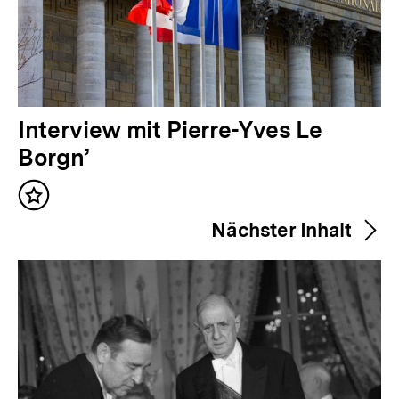
V
Interview mit Pierre-Yves Le
o
Borgn’
r
Inhalt
h
merken
Nächster Inhalt
e
r
i
g
e
r