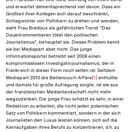
und erwartet dementsprechend viel davon. Dass ein
Großteil ihrer Kollegen sich darauf beschränkt,
Schlagwörter von Politikern zu drehen und wenden,
sieht Frau Bredoux als gefährlichen Trend: "Das
Dauerkommentieren tötet den politischen
Journalismus", behauptet sie. Dieses Problem kennt
sie bei Mediapart aber nicht. Das junge
Informationsportal betreibt seit 2008 einen
kompromisslosen Investigativjournalismus, der in
Frankreich in dieser Form noch selten ist. Seitdem
Mediapart 2010 die Bettencourt-Affäre
Zur
[1]
enthüllte
und damals für große Aufregung sorgte, ist sie aus
Auflösung
der französischen Medienlandschaft nicht mehr
der
wegzudenken. Die junge Frau schätzt es sehr, in einer
Fußnote
Redaktion zu arbeiten, die nicht jeden polemischen
Satz von Politikern kommentiert, sondern in der sich
Journalisten den Luxus leisten können, sich auf die
Kernaufgaben ihres Berufs zu konzentrieren, d.h. zu