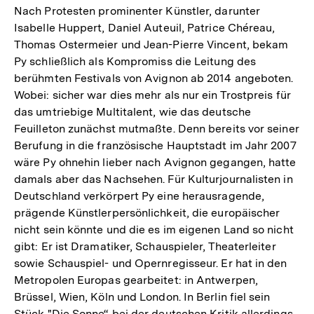
Nach Protesten prominenter Künstler, darunter
Isabelle Huppert, Daniel Auteuil, Patrice Chéreau,
Thomas Ostermeier und Jean-Pierre Vincent, bekam
Py schließlich als Kompromiss die Leitung des
berühmten Festivals von Avignon ab 2014 angeboten.
Wobei: sicher war dies mehr als nur ein Trostpreis für
das umtriebige Multitalent, wie das deutsche
Feuilleton zunächst mutmaßte. Denn bereits vor seiner
Berufung in die französische Hauptstadt im Jahr 2007
wäre Py ohnehin lieber nach Avignon gegangen, hatte
damals aber das Nachsehen. Für Kulturjournalisten in
Deutschland verkörpert Py eine herausragende,
prägende Künstlerpersönlichkeit, die europäischer
nicht sein könnte und die es im eigenen Land so nicht
gibt: Er ist Dramatiker, Schauspieler, Theaterleiter
sowie Schauspiel- und Opernregisseur. Er hat in den
Metropolen Europas gearbeitet: in Antwerpen,
Brüssel, Wien, Köln und London. In Berlin fiel sein
Stück "Die Sonne“ bei der deutschen Kritik allerdings