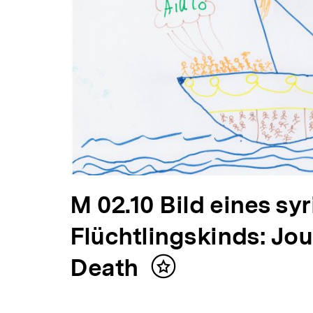
V
M 02.10 Bild eines sy
o
Flüchtlingskinds: Jou
r
Death
Inhalt
merken
h