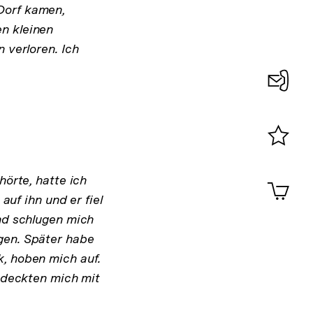
Dorf kamen,
n kleinen
 verloren. Ich
Konta
0
Merklist
ansehen
0
hörte, hatte ich
Artik
im
auf ihn und er fiel
Shop-
nd schlugen mich
Warenko
gen. Später habe
ansehen
, hoben mich auf.
d deckten mich mit