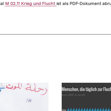
ial
Interner
M 02.11 Krieg und Flucht
ist als PDF-Dokument abru
Link: