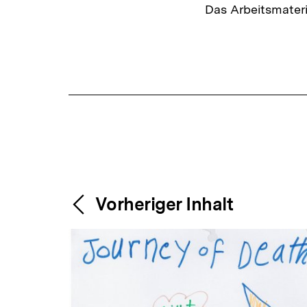
Das Arbeitsmater
Fussnoten
Content-
Weitere
Vorheriger Inhalt
Navigation
Inhalte