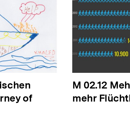
rischen
N
M 02.12 Meh
rney of
ä
mehr Flücht
c
h