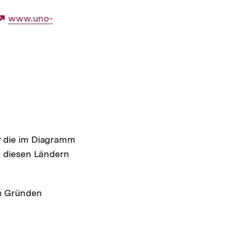
Externer
www.uno-
Link:
r die im Diagramm
u diesen Ländern
en Gründen