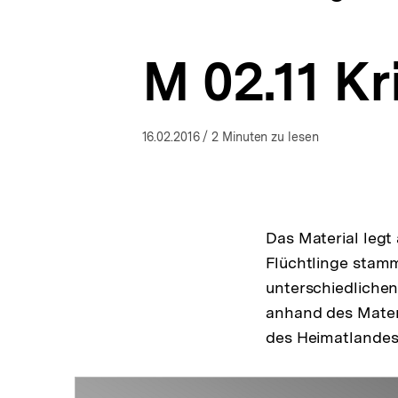
ich
a
ÖFFNEN
geworden,
t
wer
i
ich
M 02.11 Kr
o
bin?
n
-
Seinen
Weg
16.02.2016
/ 2 Minuten zu lesen
finden
nach
Flucht,
Vertreibung
und
Krisen
Das Material leg
|
Flüchtlinge stamm
bpb.de
unterschiedlichen
anhand des Materi
des Heimatlandes