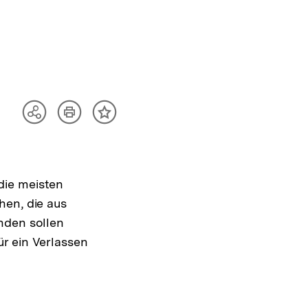
Artikel
Teilen
Inhalt
drucken
Optionen
merken
anzeigen
die meisten
hen, die aus
nden sollen
r ein Verlassen