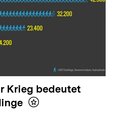
r Krieg bedeutet
linge
Inhalt
merken