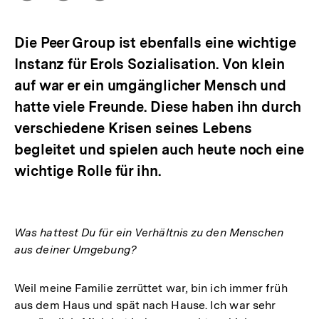
herunterladen
Optionen
merken
Flucht,
anzeigen
Vertreibung
und
Die Peer Group ist ebenfalls eine wichtige
Krisen
Instanz für Erols Sozialisation. Von klein
|
bpb.de
auf war er ein umgänglicher Mensch und
hatte viele Freunde. Diese haben ihn durch
verschiedene Krisen seines Lebens
begleitet und spielen auch heute noch eine
wichtige Rolle für ihn.
Was hattest Du für ein Verhältnis zu den Menschen
aus deiner Umgebung?
Weil meine Familie zerrüttet war, bin ich immer früh
aus dem Haus und spät nach Hause. Ich war sehr