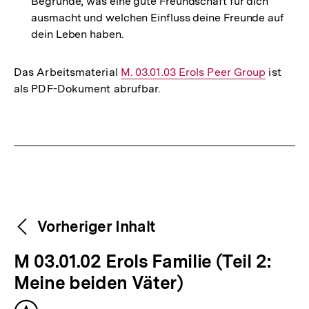
Begründe, was eine gute Freundschaft für dich
ausmacht und welchen Einfluss deine Freunde auf
dein Leben haben.
Das Arbeitsmaterial
Interner
M. 03.01.03 Erols Peer Group
ist
als PDF-Dokument abrufbar.
Link:
Fussnoten
Weitere
Content-
Vorheriger Inhalt
Navigation
Inhalte
V
M 03.01.02 Erols Familie (Teil 2:
o
Meine beiden Väter)
r