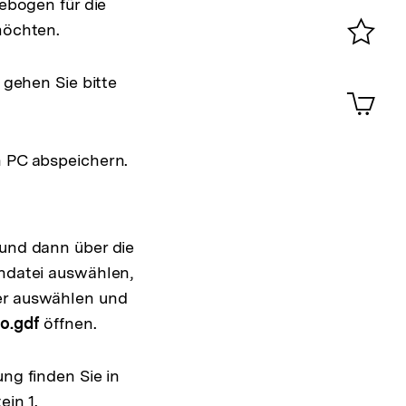
ebogen für die
0
möchten.
Merklist
ansehen
 gehen Sie bitte
0
Artik
im
Shop-
Warenko
 PC abspeichern.
ansehen
und dann über die
ndatei auswählen,
r auswählen und
o.gdf
öffnen.
ng finden Sie in
ein 1.