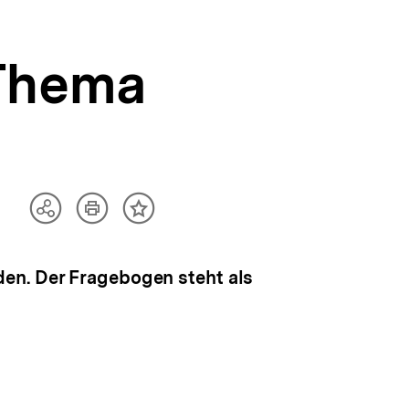
Thema
Artikel
Teilen
Inhalt
drucken
Optionen
merken
anzeigen
en. Der Fragebogen steht als