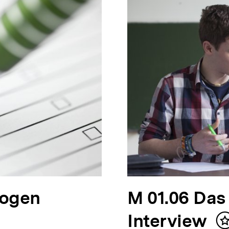
bogen
N
M 01.06 Das
ä
Interview
I