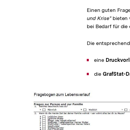
Einen guten Frage
und Krise"
bieten 
bei Bedarf für di
Die entsprechende
eine
Druckvor
die
GrafStat-D