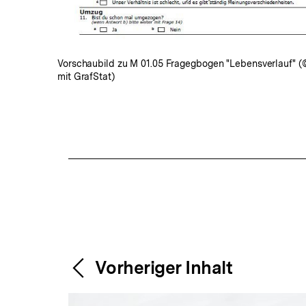
Vorschaubild zu M 01.05 Fragegbogen "Lebensverlauf" 
mit GrafStat)
Fussnoten
Content-
Weitere
Vorheriger Inhalt
Navigation