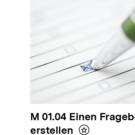
Inhalte
V
M 01.04 Einen Frage
o
erstellen
Inhalt