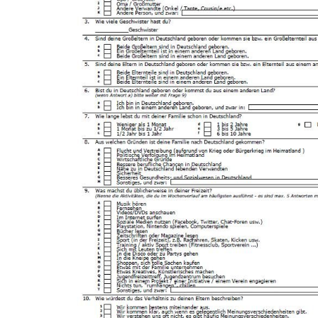
In
Lightbox
öffnen