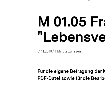
bin
a
ÖFFNEN
ich
t
geworden,
i
wer
M 01.05 F
o
ich
n
bin?
-
"Lebensve
Seinen
Weg
finden
nach
Flucht,
01.11.2016
/ 1 Minute zu lesen
Vertreibung
und
Krisen
|
Für die eigene Befragung der 
bpb.de
PDF-Datei sowie für die Bearb