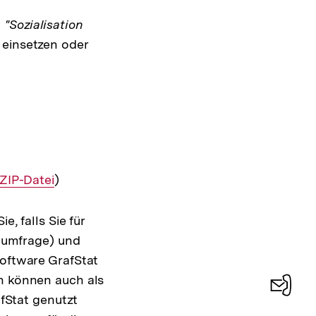
t
"Sozialisation
 einsetzen oder
Interner
ZIP-Datei
)
Link:
e, falls Sie für
neumfrage) und
oftware GrafStat
n können auch als
afStat genutzt
Konta