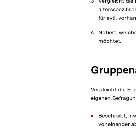
Vergleicht die
altersspezifis
für evtl. vorh
Notiert, welch
möchtet.
Gruppena
Vergleicht die Er
eigenen Befragun
Beschreibt, in
voneinander a