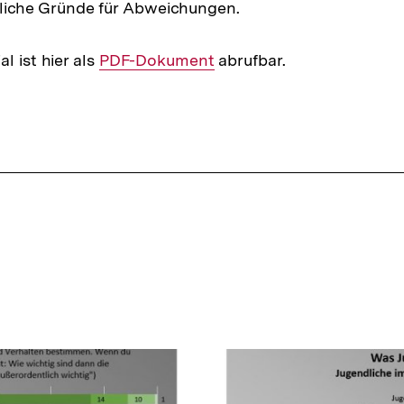
gliche Gründe für Abweichungen.
l ist hier als
Interner
PDF-Dokument
abrufbar.
Link: