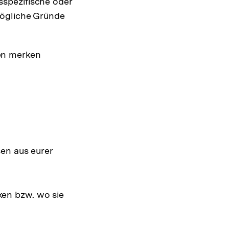
sspezifische oder
 mögliche Gründe
ten merken
en aus eurer
ken bzw. wo sie