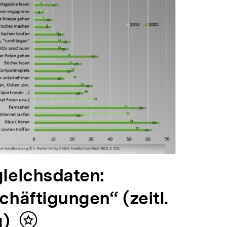
gleichsdaten:
chäftigungen“ (zeitl.
g)
Inhalt