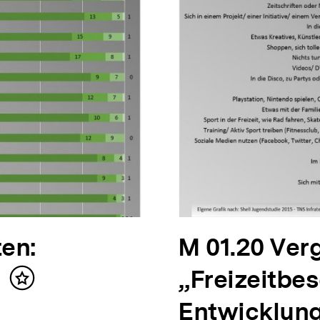
ten:
N
M 01.20 Ver
“
ä
„Freizeitbes
Inhalt
merken
c
Entwicklun