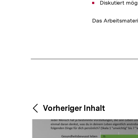
Diskutiert mö
Das Arbeitsmateria
Fussnoten
Content-
Weitere
Vorheriger Inhalt
Navigation
Inhalte