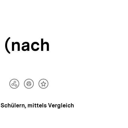
 (nach
Artikel
Teilen
Inhalt
drucken
Optionen
merken
anzeigen
chülern, mittels Vergleich