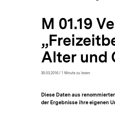
|
a
ÖFFNEN
Wie
t
bin
i
ich
M 01.19 Ve
o
geworden,
n
wer
ich
„Freizeit
bin?
-
Seinen
Alter und
Weg
finden
nach
Flucht,
Vertreibung
30.03.2016
/ 1 Minute zu lesen
und
Krisen
|
bpb.de
Diese Daten aus renommierten
der Ergebnisse ihre eigenen 