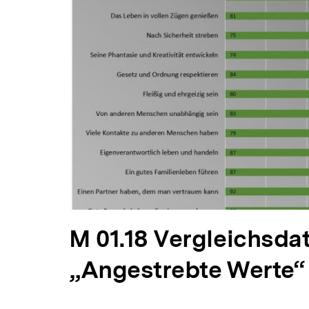
V
M 01.18 Vergleichsda
o
„Angestrebte Werte
r