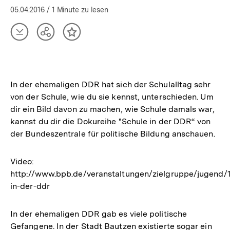
Seinen
05.04.2016
/ 1 Minute zu lesen
Weg
finden
Artikel
Teilen
Inhalt
nach
herunterladen
Optionen
merken
Flucht,
anzeigen
Vertreibung
und
Krisen
In der ehemaligen DDR hat sich der Schulalltag sehr
|
von der Schule, wie du sie kennst, unterschieden. Um
bpb.de
dir ein Bild davon zu machen, wie Schule damals war,
kannst du dir die Dokureihe "Schule in der DDR“ von
der Bundeszentrale für politische Bildung anschauen.
Video:
http://www.bpb.de/veranstaltungen/zielgruppe/jugend/
in-der-ddr
In der ehemaligen DDR gab es viele politische
Gefangene. In der Stadt Bautzen existierte sogar ein