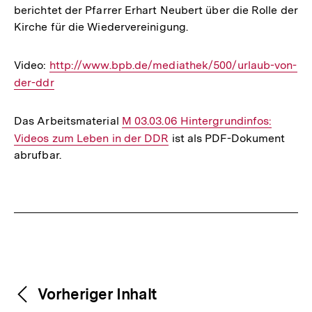
berichtet der Pfarrer Erhart Neubert über die Rolle der
Kirche für die Wiedervereinigung.
Video:
Interner
http://www.bpb.de/mediathek/500/urlaub-von-
der-ddr
Link:
Das Arbeitsmaterial
Interner
M 03.03.06 Hintergrundinfos:
Videos zum Leben in der DDR
Link:
ist als PDF-Dokument
abrufbar.
Fussnoten
Weitere
Content-
Vorheriger Inhalt
Navigation