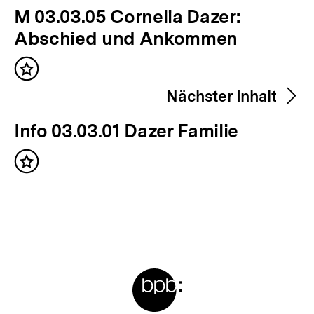
Inhalte
V
M 03.03.05 Cornelia Dazer:
o
Abschied und Ankommen
r
Inhalt
h
merken
Nächster Inhalt
e
r
N
Info 03.03.01 Dazer Familie
i
ä
g
Inhalt
c
merken
e
h
r
s
I
t
n
e
h
Meta-
r
a
Links
I