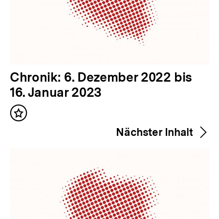
V
Chronik: 6. Dezember 2022 bis
o
16. Januar 2023
r
Inhalt
h
merken
Nächster Inhalt
e
r
i
g
e
r