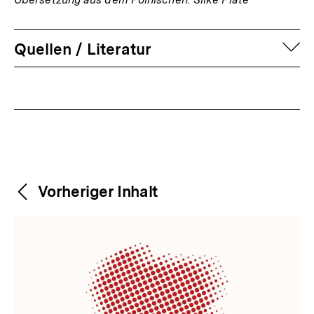
auf
Quellen / Literatur
Fussnoten
Weitere
Content-
Vorheriger Inhalt
Navigation
Inhalte