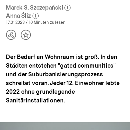
Marek S. Szczepański
(Mehr zum Autor)
öffnen
Anna Śliz
(Mehr zum Autor)
öffnen
17.01.2023
/ 10 Minuten zu lesen
Teilen
Inhalt
Optionen
merken
anzeigen
Der Bedarf an Wohnraum ist groß. In den
Städten entstehen "gated communities"
und der Suburbanisierungsprozess
schreitet voran. Jeder 12. Einwohner lebte
2022 ohne grundlegende
Sanitärinstallationen.