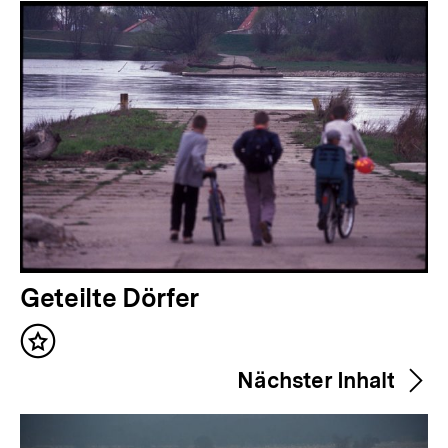
Inhalte
V
Geteilte Dörfer
o
Inhalt
r
merken
Nächster Inhalt
h
e