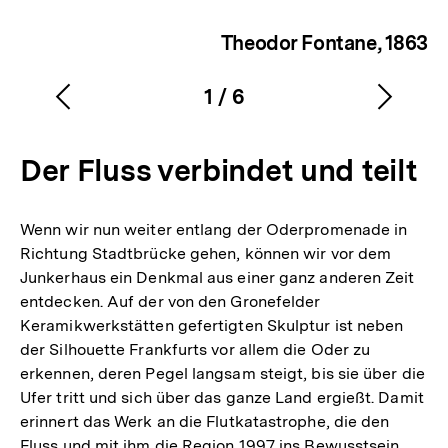
Theodor Fontane, 1863
1
/
6
Vorherigen
Nächs
Karussellinhalt
von
Inhalt
Inhalt
Der Fluss verbindet und teilt
anzeigen
anzei
Wenn wir nun weiter entlang der Oderpromenade in
Richtung Stadtbrücke gehen, können wir vor dem
Junkerhaus ein Denkmal aus einer ganz anderen Zeit
entdecken. Auf der von den Gronefelder
Keramikwerkstätten gefertigten Skulptur ist neben
der Silhouette Frankfurts vor allem die Oder zu
erkennen, deren Pegel langsam steigt, bis sie über die
Ufer tritt und sich über das ganze Land ergießt. Damit
erinnert das Werk an die Flutkatastrophe, die den
Fluss und mit ihm die Region 1997 ins Bewusstsein