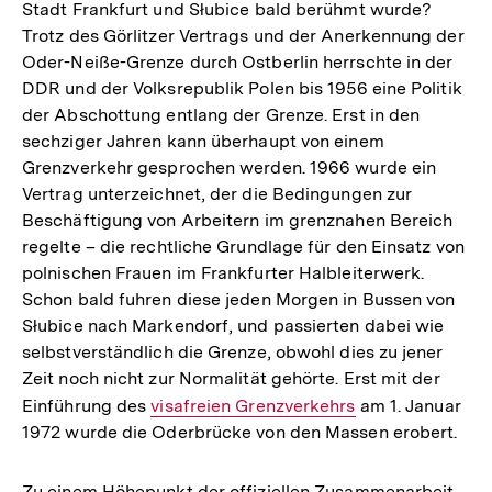
Stadt Frankfurt und Słubice bald berühmt wurde?
Trotz des Görlitzer Vertrags und der Anerkennung der
Oder-Neiße-Grenze durch Ostberlin herrschte in der
DDR und der Volksrepublik Polen bis 1956 eine Politik
der Abschottung entlang der Grenze. Erst in den
sechziger Jahren kann überhaupt von einem
Grenzverkehr gesprochen werden. 1966 wurde ein
Vertrag unterzeichnet, der die Bedingungen zur
Beschäftigung von Arbeitern im grenznahen Bereich
regelte – die rechtliche Grundlage für den Einsatz von
polnischen Frauen im Frankfurter Halbleiterwerk.
Schon bald fuhren diese jeden Morgen in Bussen von
Słubice nach Markendorf, und passierten dabei wie
selbstverständlich die Grenze, obwohl dies zu jener
Zeit noch nicht zur Normalität gehörte. Erst mit der
Einführung des
Interner
visafreien Grenzverkehrs
am 1. Januar
1972 wurde die Oderbrücke von den Massen erobert.
Link:
Zu einem Höhepunkt der offiziellen Zusammenarbeit