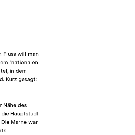
m Fluss will man
esem "nationalen
tel, in dem
. Kurz gesagt:
er Nähe des
r die Hauptstadt
. Die Marne war
ts.