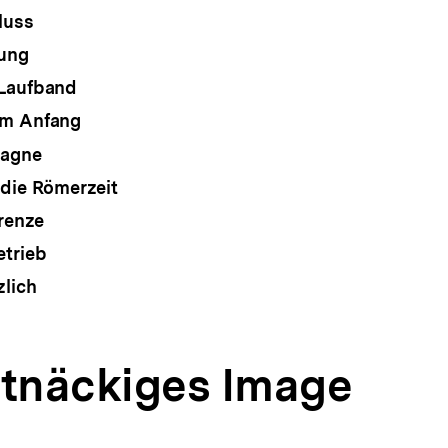
luss
ung
 Laufband
um Anfang
pagne
 die Römerzeit
renze
etrieb
lich
rtnäckiges Image