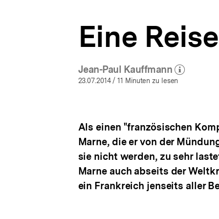
Flüsse
a
als
t
europäische
Eine Reis
i
Erinnerungsorte
o
|
n
bpb.de
Jean-Paul Kauffmann
(Mehr zum Autor)
öffnen
23.07.2014
/ 11 Minuten zu lesen
Als einen "französischen Komp
Marne, die er von der Mündung 
sie nicht werden, zu sehr last
Marne auch abseits der Weltkri
ein Frankreich jenseits aller 