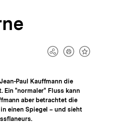
rne
Artikel
Teilen
Inhalt
drucken
Optionen
merken
anzeigen
 Jean-Paul Kauffmann die
. Ein "normaler" Fluss kann
ffmann aber betrachtet die
in einen Spiegel – und sieht
ssflaneurs.