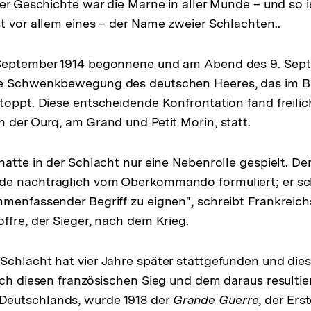
er Geschichte war die Marne in aller Munde – und so is
t vor allem eines – der Name zweier Schlachten..
September 1914 begonnene und am Abend des 9. Sep
e Schwenkbewegung des deutschen Heeres, das im Beg
toppt. Diese entscheidende Konfrontation fand freilic
 der Ourq, am Grand und Petit Morin, statt.
hatte in der Schlacht nur eine Nebenrolle gespielt. De
de nachträglich vom Oberkommando formuliert; er sc
menfassender Begriff zu eignen", schreibt Frankreic
ffre, der Sieger, nach dem Krieg.
chlacht hat vier Jahre später stattgefunden und dies
rch diesen französischen Sieg und dem daraus resulti
eutschlands, wurde 1918 der
Grande Guerre
, der Ers