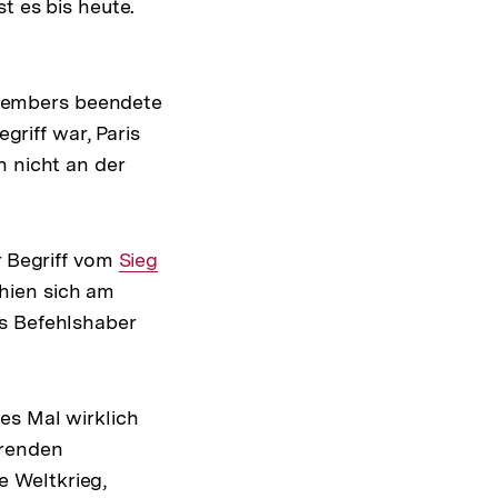
t es bis heute.
tembers beendete
riff war, Paris
h nicht an der
r Begriff vom
Interner
Sieg
hien sich am
Link:
hs Befehlshaber
es Mal wirklich
erenden
te Weltkrieg,