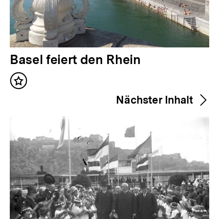
V
Basel feiert den Rhein
o
Inhalt
r
merken
Nächster Inhalt
h
e
r
i
g
e
r
I