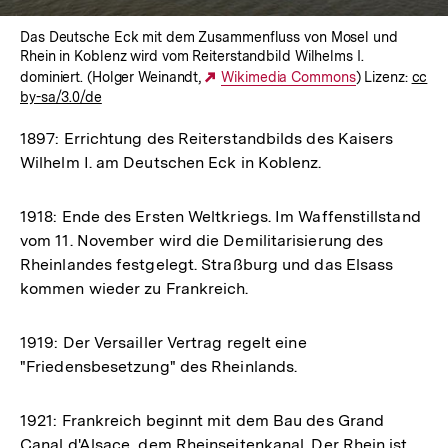
Das Deutsche Eck mit dem Zusammenfluss von Mosel und
Rhein in Koblenz wird vom Reiterstandbild Wilhelms I.
dominiert. (Holger Weinandt,
Externer
Wikimedia Commons
) Lizenz:
cc
by-sa/3.0/de
Link:
1897: Errichtung des Reiterstandbilds des Kaisers
Wilhelm I. am Deutschen Eck in Koblenz.
1918: Ende des Ersten Weltkriegs. Im Waffenstillstand
vom 11. November wird die Demilitarisierung des
Rheinlandes festgelegt. Straßburg und das Elsass
kommen wieder zu Frankreich.
1919: Der Versailler Vertrag regelt eine
"Friedensbesetzung" des Rheinlands.
1921: Frankreich beginnt mit dem Bau des Grand
Canal d'Alsace, dem Rheinseitenkanal. Der Rhein ist