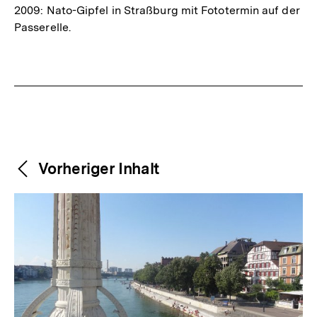
2009: Nato-Gipfel in Straßburg mit Fototermin auf der
Passerelle.
Fussnoten
Weitere
Content-
Vorheriger Inhalt
Navigation
Inhalte