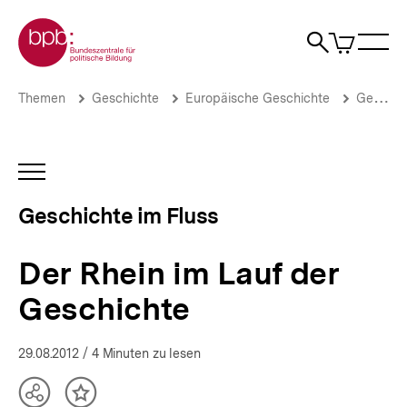
Direkt
Zur Startseite der bpb
zum
0
Artikel
Sho
Seiteninhalt
im
Naviga
Suche
springen
War
öffne
öffnen
öff
Pfadnavigation
Der
Brotkrümelnavigation
Themen
Geschichte
Europäische Geschichte
Geschichte im Fluss
Rhein
im
Lauf
der
INHALTSNAVIGATION
Geschichte
ÖFFNEN
|
Geschichte im Fluss
Geschichte
im
Fluss.
Der Rhein im Lauf der
Flüsse
als
Geschichte
europäische
Erinnerungsorte
|
29.08.2012
/ 4 Minuten zu lesen
bpb.de
Teilen
Inhalt