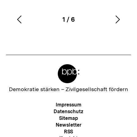
1
/
6
Vorherigen
Nächs
Karussellinhalt
von
Inhalt
Inhalt
anzeigen
anzei
Meta-
Links
Zur
Demokratie stärken –
Zivilgesellschaft fördern
Startseite
der
Meta-
Impressum
bpb
Navigation
Datenschutz
Sitemap
Newsletter
RSS