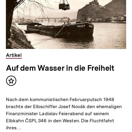
l
t
:
Artikel
Auf dem Wasser in die Freiheit
Inhalt
merken
Nach dem kommunistischen Februarputsch 1948
brachte der Elbschiffer Josef Novák den ehemaligen
Finanzminister Ladislav Feierabend auf seinem
Elbkahn ČSPL 346 in den Westen. Die Fluchtfahrt
ihres…