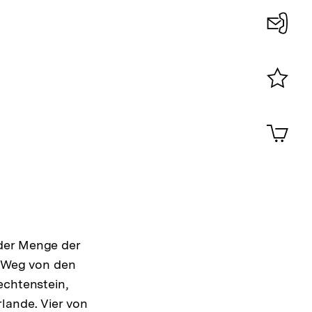
Konta
0
Merklist
ansehen
0
Artik
im
Shop-
Warenko
ansehen
 der Menge der
m Weg von den
echtenstein,
lande. Vier von