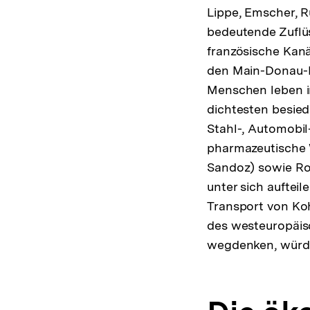
Lippe, Emscher, Ru
bedeutende Zuflüs
französische Kanä
den Main-Donau-K
Menschen leben i
dichtesten besied
Stahl-, Automobil
pharmazeutische W
Sandoz) sowie Ro
unter sich auftei
Transport von Ko
des westeuropäis
wegdenken, würde