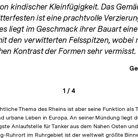
von kindischer Kleinfügigkeit. Das Gemä
itterfesten ist eine prachtvolle Verzieru
 es liegt im Geschmack ihrer Bauart ein
mit den verwitterten Felsspitzen, wobei
hen Kontrast der Formen sehr vermisst.
Ge
1
/
4
igen
Karussellinhalt
von
htliche Thema des Rheins ist aber seine Funktion als 
en
und urbane Leben in Europa. An seiner Mündung liegt 
igste Anlaufstelle für Tanker aus dem Nahen Osten un
g-Ruhrort im Ruhrgebiet ist der weltweit größte Bin