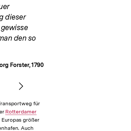
uer
ng dieser
e gewisse
 man den so
org Forster, 1790
Nächsten
Inhalt
Transportweg für
anzeigen
der
Interner
Rotterdamer
d Europas größer
Link:
nenhafen. Auch