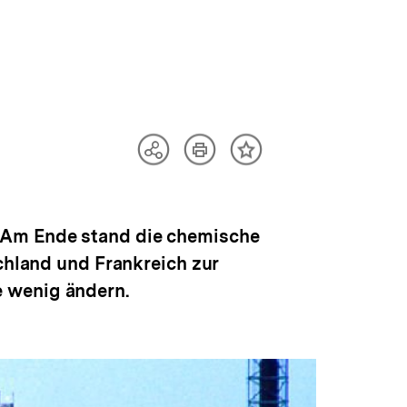
Artikel
Teilen
Inhalt
drucken
Optionen
merken
anzeigen
 Am Ende stand die chemische
schland und Frankreich zur
e wenig ändern.