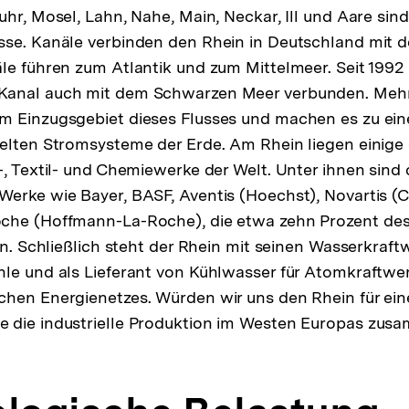
hr, Mosel, Lahn, Nahe, Main, Neckar, Ill und Aare sind
se. Kanäle verbinden den Rhein in Deutschland mit d
le führen zum Atlantik und zum Mittelmeer. Seit 1992 
anal auch mit dem Schwarzen Meer verbunden. Mehr 
m Einzugsgebiet dieses Flusses und machen es zu ei
elten Stromsysteme der Erde. Am Rhein liegen einige
-, Textil- und Chemiewerke der Welt. Unter ihnen sind
erke wie Bayer, BASF, Aventis (Hoechst), Novartis (
che (Hoffmann-La-Roche), die etwa zehn Prozent de
len. Schließlich steht der Rhein mit seinen Wasserkraf
hle und als Lieferant von Kühlwasser für Atomkraftwe
chen Energienetzes. Würden wir uns den Rhein für ei
 die industrielle Produktion im Westen Europas zu