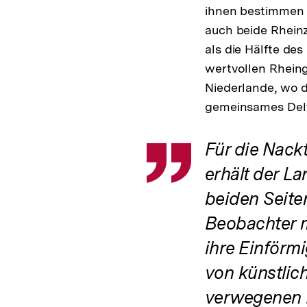
ihnen bestimmen 
auch beide Rheinz
als die Hälfte des
wertvollen Rhein
Niederlande, wo d
gemeinsames Del
Inhaltskarussell
Zitat
Für die Nack
überspringen
erhält der L
beiden Seite
Beobachter m
ihre Einförm
von künstlic
verwegenen F