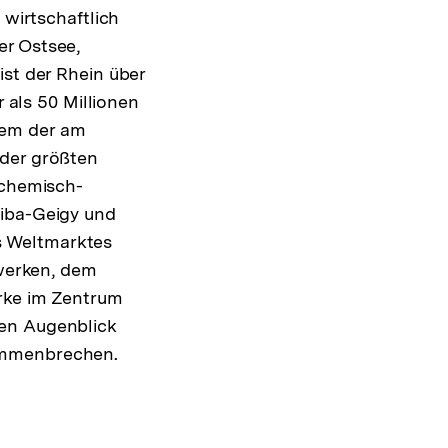
 wirtschaftlich
er Ostsee,
ist der Rhein über
als 50 Millionen
nem der am
 der größten
 chemisch-
Ciba-Geigy und
s Weltmarktes
twerken, dem
rke im Zentrum
nen Augenblick
sammenbrechen.