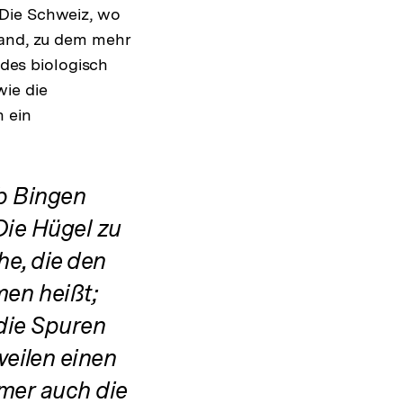
 Die Schweiz, wo
land, zu dem mehr
 des biologisch
wie die
n ein
lb Bingen
Die Hügel zu
he, die den
en heißt;
 die Spuren
eilen einen
mer auch die