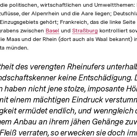
die politischen, wirtschaftlichen und Umweltthemen:
uflüsse, der Alpenrhein und die Aare liegen; Deutsch
 Einzugsgebiets gehört; Frankreich, das die linke Seite
grabens zwischen
Interner
Basel
und
Interner
Straßburg
kontrolliert so
ie Maas und der Rhein (dort auch als Waal bekannt) i
Link:
Link:
ta münden.
theit des verengten Rheinufers unterha
andschaftskenner keine Entschädigung. 
n haben nicht jene stolze, imposante Hö
it einem mächtigen Eindruck verstumm
igkeit ermüdet endlich, und wenngleich
hem Anbau an ihrem jähen Gehänge zuw
leiß verraten, so erwecken sie doch im