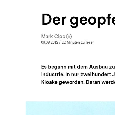
europäische
a
Erinnerungsorte
t
|
Der geopf
i
bpb.de
o
n
Mark Cioc
(Mehr zum Autor)
öffnen
06.08.2012
/ 22 Minuten zu lesen
Es begann mit dem Ausbau zur
Industrie. In nur zweihundert 
Kloake geworden. Daran werde