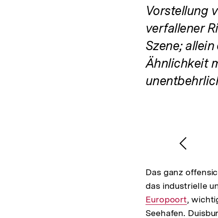
Vorstellung 
verfallener R
Szene; allein
Ähnlichkeit 
unentbehrlic
Vorher
Inhalt
Das ganz offensic
anzeig
das industrielle 
Europoort
, wicht
Seehafen. Duisbur