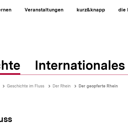
ernen
Veranstaltungen
kurz&knapp
die
hte
Internationales
ion
Geschichte im Fluss
Der Rhein
Der geopferte Rhein
uss