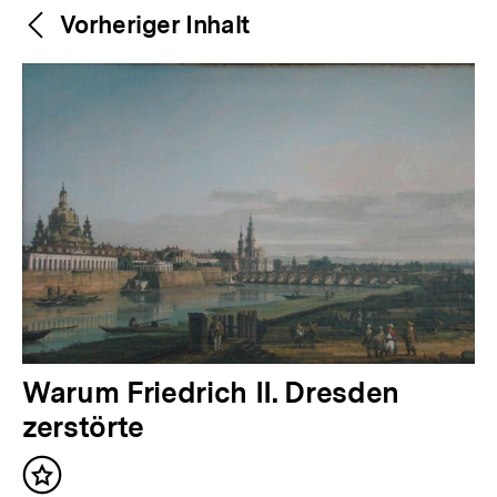
Weitere
Content-
Vorheriger Inhalt
Navigation
Inhalte
V
Warum Friedrich II. Dresden
o
zerstörte
r
Inhalt
h