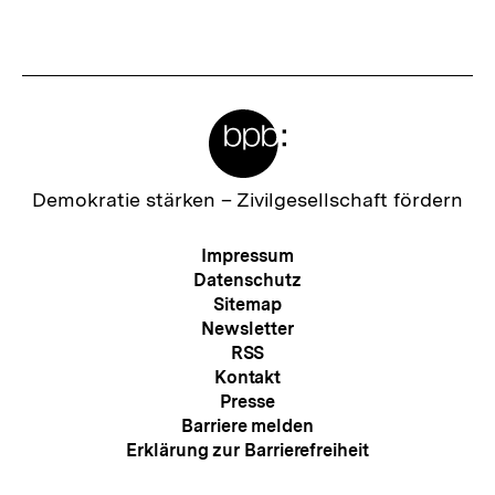
s
t
e
Meta-
r
Links
I
n
Zur
Demokratie stärken –
Zivilgesellschaft fördern
Startseite
h
der
Meta-
Impressum
a
bpb
Navigation
Datenschutz
l
Sitemap
Newsletter
t
RSS
:
Kontakt
Presse
Barriere melden
Erklärung zur Barrierefreiheit