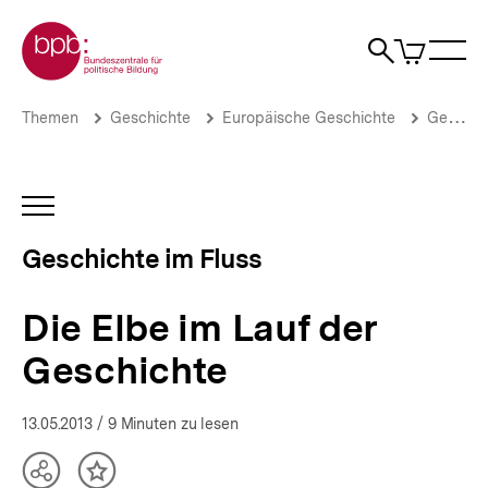
Direkt
Zur Startseite der bpb
zum
0
Artikel
Sho
Seiteninhalt
im
Naviga
Suche
springen
War
öffne
öffnen
öff
Pfadnavigation
Die
Brotkrümelnavigation
Themen
Geschichte
Europäische Geschichte
Geschichte im Fluss
Elbe
im
Lauf
der
INHALTSNAVIGATION
Geschichte
ÖFFNEN
|
Geschichte im Fluss
Geschichte
im
Fluss.
Die Elbe im Lauf der
Flüsse
als
Geschichte
europäische
Erinnerungsorte
|
13.05.2013
/ 9 Minuten zu lesen
bpb.de
Teilen
Inhalt