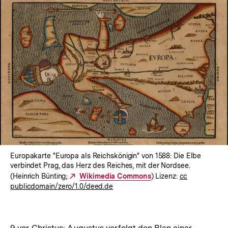
Europakarte "Europa als Reichskönigin" von 1588: Die Elbe
verbindet Prag, das Herz des Reiches, mit der Nordsee.
(Heinrich Bünting;
Externer
Wikimedia Commons
) Lizenz:
cc
publicdomain/zero/1.0/deed.de
Link:
9 vor Christus: Augustus verfolgt den Plan einer