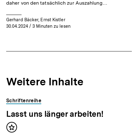
daher von den tatsächlich zur Auszahlung…
Gerhard Bäcker, Ernst Kistler
30.04.2024
/ 3 Minuten zu lesen
Weitere Inhalte
Inhaltskarousell
Inhaltskarussell
Schriftenreihe
für
überspringen
Lasst uns länger arbeiten!
weitere
Inhalte
Inhalt
merken