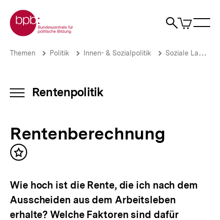
Direkt
Zur Startseite der bpb
zum
0
Artikel
Sho
Seiteninhalt
im
Naviga
Suche
springen
War
öffne
öffnen
öff
Pfadnavigation
Rentenberechnung
Brotkrümelnavigation
Themen
Politik
Innen- & Sozialpolitik
Soziale Lage
|
Rentenpolitik
|
bpb.de
Rentenpolitik
INHALTSNAVIGATION
ÖFFNEN
Rentenberechnung
Inhalt
merken
Wie hoch ist die Rente, die ich nach dem
Ausscheiden aus dem Arbeitsleben
erhalte? Welche Faktoren sind dafür