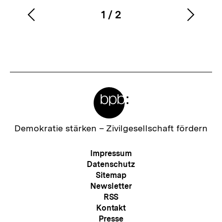
1
/
2
Vorherigen
Nächs
Karussellinhalt
von
Inhalt
Inhalt
anzeigen
anzei
Meta-
Links
Zur
Demokratie stärken –
Zivilgesellschaft fördern
Startseite
der
Meta-
Impressum
bpb
Navigation
Datenschutz
Sitemap
Newsletter
RSS
Kontakt
Presse