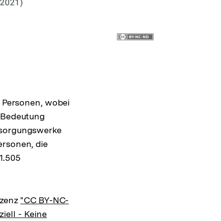
. Personen, wobei
e Bedeutung
ersorgungswerke
ersonen, die
1.505
izenz
"CC BY-NC-
ell - Keine