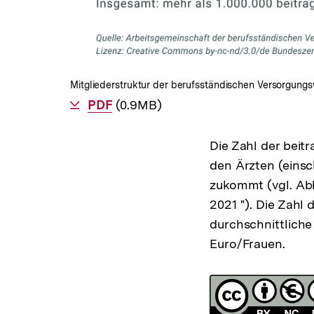
Mitgliederstruktur der berufsständischen Versorgung
Als
PDF
herunterladen
(0.9MB)
Die Zahl der beit
den Ärzten (einsc
zukommt (vgl. Ab
2021 "). Die Zahl
durchschnittliche
Euro/Frauen.
Fussnoten
Lizenz