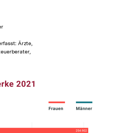
er
fasst: Ärzte,
teuerberater,