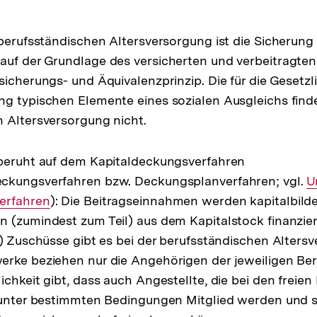
 berufsständischen Altersversorgung ist die Sicherung
auf der Grundlage des versicherten und verbeitragte
sicherungs- und Äquivalenzprinzip. Die für die Gesetzl
g typischen Elemente eines sozialen Ausgleichs finde
 Altersversorgung nicht.
 beruht auf dem Kapitaldeckungsverfahren
ckungsverfahren bzw. Deckungsplanverfahren; vgl.
I
U
erfahren
): Die Beitragseinnahmen werden kapitalbilde
Li
 (zumindest zum Teil) aus dem Kapitalstock finanziert
e) Zuschüsse gibt es bei der berufsständischen Altersv
rke beziehen nur die Angehörigen der jeweiligen Ber
chkeit gibt, dass auch Angestellte, die bei den freien
 unter bestimmten Bedingungen Mitglied werden und s