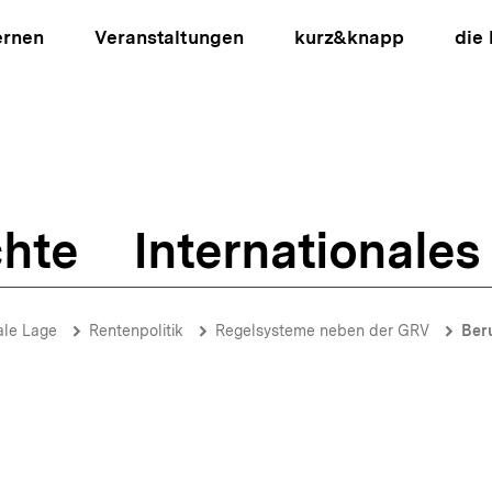
ernen
Veranstaltungen
kurz&knapp
die
hte
Internationales
ion
ale Lage
Rentenpolitik
Regelsysteme neben der GRV
Ber