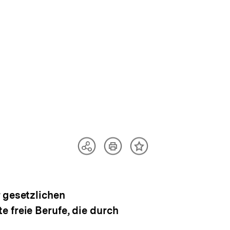
Artikel
Teilen
Inhalt
drucken
Optionen
merken
anzeigen
r gesetzlichen
 freie Berufe, die durch