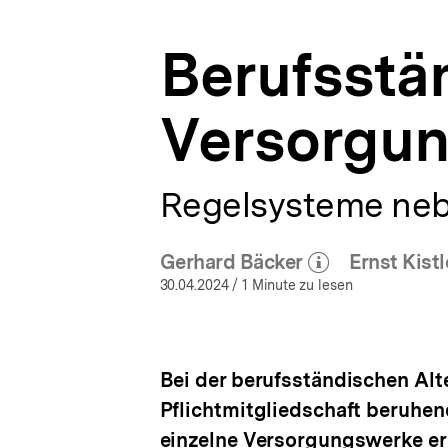
a
t
Berufsstä
i
o
n
Versorgu
Regelsysteme ne
Gerhard Bäcker
Ernst Kistl
(Mehr zum Autor)
(M
öffnen
30.04.2024
/ 1 Minute zu lesen
Bei der berufsständischen Alt
Pflichtmitgliedschaft beruhen
einzelne Versorgungswerke er