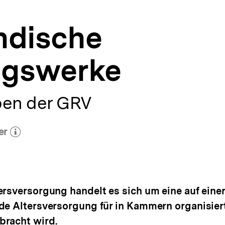
ndische
ngswerke
ben der GRV
er
ehr zum Autor)
öffnen
ersversorgung handelt es sich um eine auf eine
de Altersversorgung für in Kammern organisierte
bracht wird.