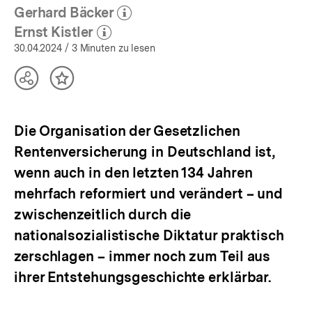
Gerhard Bäcker
(Mehr zum Autor)
öffnen
Ernst Kistler
(Mehr zum Autor)
öffnen
30.04.2024
/ 3 Minuten zu lesen
Teilen
Inhalt
Optionen
merken
anzeigen
Die Organisation der Gesetzlichen
Rentenversicherung in Deutschland ist,
wenn auch in den letzten 134 Jahren
mehrfach reformiert und verändert – und
zwischenzeitlich durch die
nationalsozialistische Diktatur praktisch
zerschlagen – immer noch zum Teil aus
ihrer Entstehungsgeschichte erklärbar.