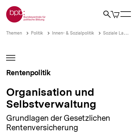
Direkt
Zur Startseite der bpb
zum
0
Artikel
Sho
Seiteninhalt
im
Naviga
Suche
springen
War
öffne
öffnen
öff
Pfadnavigation
Organisation
Brotkrümelnavigation
Themen
Politik
Innen- & Sozialpolitik
Soziale Lage
und
Selbstverwaltung
|
Rentenpolitik
INHALTSNAVIGATION
|
ÖFFNEN
bpb.de
Rentenpolitik
Organisation und
Selbstverwaltung
Grundlagen der Gesetzlichen
Rentenversicherung