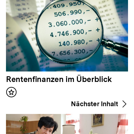
V
Rentenfinanzen im Überblick
o
Inhalt
r
merken
Nächster Inhalt
h
e
r