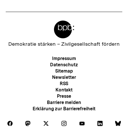
I
n
Meta-
h
Links
a
l
Zur
Demokratie stärken –
Zivilgesellschaft fördern
Startseite
t
der
Meta-
Impressum
:
bpb
Navigation
Datenschutz
Sitemap
Newsletter
RSS
Kontakt
Presse
Barriere melden
Erklärung zur Barrierefreiheit
Auf
Auf
Auf
Auf
Auf
Auf
Au
Folgen
Folgen
Folgen
Folgen
Folgen
Folgen
Fol