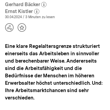
Gerhard Bäcker
(Mehr zum Autor)
öffnen
Ernst Kistler
(Mehr zum Autor)
öffnen
30.04.2024
/ 3 Minuten zu lesen
Teilen
Inhalt
Optionen
merken
anzeigen
Eine klare Regelaltersgrenze strukturiert
einerseits das Arbeitsleben in sinnvoller
und berechenbarer Weise. Andererseits
sind die Arbeitsfähigkeit und die
Bedürfnisse der Menschen im höheren
Erwerbsalter höchst unterschiedlich. Und:
Ihre Arbeitsmarktchancen sind sehr
verschieden.