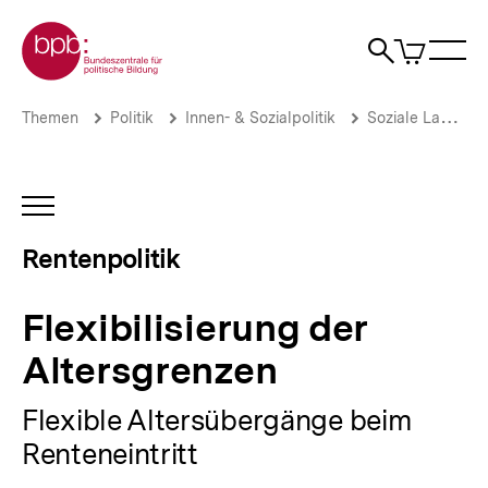
Direkt
Zur Startseite der bpb
zum
0
Artikel
Sho
Seiteninhalt
im
Naviga
Suche
springen
War
öffne
öffnen
öff
Pfadnavigation
Flexibilisierung
Brotkrümelnavigation
Themen
Politik
Innen- & Sozialpolitik
Soziale Lage
der
Altersgrenzen
|
Rentenpolitik
INHALTSNAVIGATION
|
ÖFFNEN
bpb.de
Rentenpolitik
Flexibilisierung der
Altersgrenzen
Flexible Altersübergänge beim
Renteneintritt