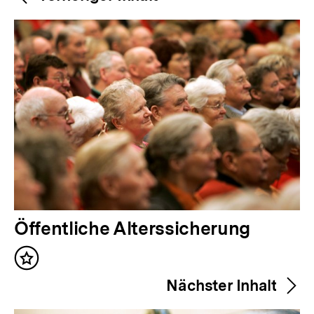
Navigation
Inhalte
V
Öffentliche Alterssicherung
o
Inhalt
r
merken
Nächster Inhalt
h