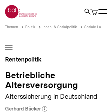
Direkt
Zur Startseite der bpb
zum
0
Artikel
Sho
Seiteninhalt
im
Naviga
Suche
springen
War
öffne
öffnen
öff
Pfadnavigation
Betriebliche
Brotkrümelnavigation
Themen
Politik
Innen- & Sozialpolitik
Soziale Lage
Altersversorgung
|
Rentenpolitik
|
INHALTSNAVIGATION
bpb.de
ÖFFNEN
Rentenpolitik
Betriebliche
Altersversorgung
Alterssicherung in Deutschland
Gerhard Bäcker