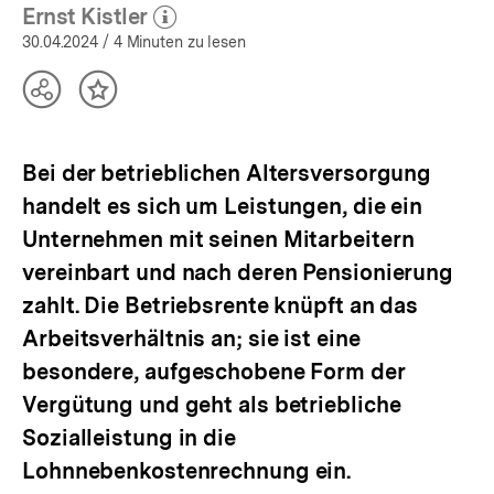
(Mehr zum Autor)
öffnen
Ernst Kistler
(Mehr zum Autor)
öffnen
30.04.2024
/ 4 Minuten zu lesen
Teilen
Inhalt
Optionen
merken
anzeigen
Bei der betrieblichen Altersversorgung
handelt es sich um Leistungen, die ein
Unternehmen mit seinen Mitarbeitern
vereinbart und nach deren Pensionierung
zahlt. Die Betriebsrente knüpft an das
Arbeitsverhältnis an; sie ist eine
besondere, aufgeschobene Form der
Vergütung und geht als betriebliche
Sozialleistung in die
Lohnnebenkostenrechnung ein.