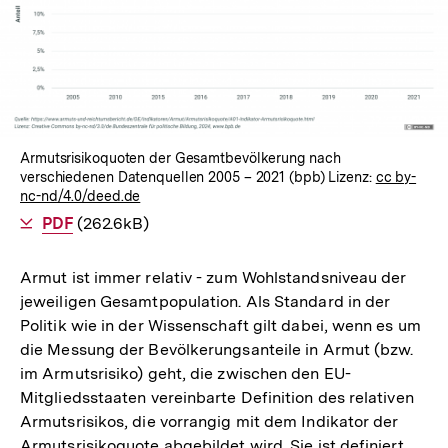
In
Lightbox
öffnen
Armutsrisikoquoten der Gesamtbevölkerung nach
verschiedenen Datenquellen 2005 – 2021 (bpb) Lizenz:
cc by-
nc-nd/4.0/deed.de
Als
PDF
herunterladen
(262.6kB)
Armut ist immer relativ - zum Wohlstandsniveau der
jeweiligen Gesamtpopulation. Als Standard in der
Politik wie in der Wissenschaft gilt dabei, wenn es um
die Messung der Bevölkerungsanteile in Armut (bzw.
im Armutsrisiko) geht, die zwischen den EU-
Mitgliedsstaaten vereinbarte Definition des relativen
Armutsrisikos, die vorrangig mit dem Indikator der
Armutsrisikoquote abgebildet wird. Sie ist definiert